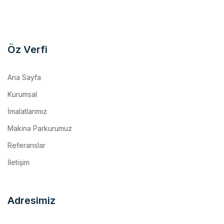
Öz Verfi
Ana Sayfa
Kurumsal
İmalatlarımız
Makina Parkurumuz
Referanslar
İletişim
Adresimiz
Kemalpaşa O.S.B. Mh. 17 Sk. No:10/1 Kemalpaşa / İzmir