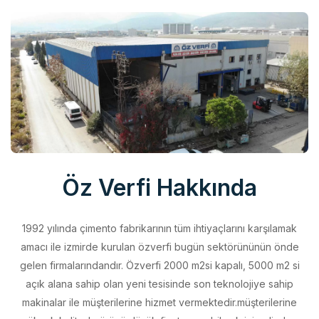
Öz Verfi Hakkında
1992 yılında çimento fabrikarının tüm ihtiyaçlarını karşılamak
amacı ile izmirde kurulan özverfi bugün sektörününün önde
gelen firmalarındandır. Özverfi 2000 m2si kapalı, 5000 m2 si
açık alana sahip olan yeni tesisinde son teknolojiye sahip
makinalar ile müşterilerine hizmet vermektedir.müşterilerine
yüksek kalitede ürünü düşük fiyata sunabilmek için elinden
geleni yapan özverfi kalite politikasını aldığı belgeler ile