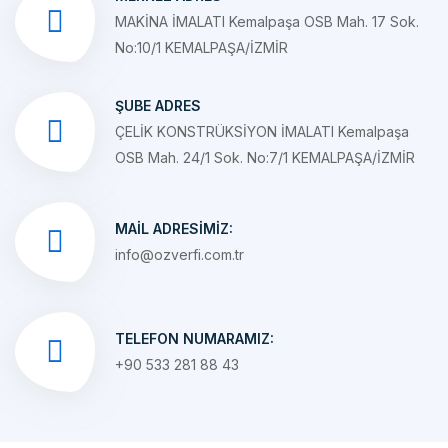
No:10/1 KEMALPAŞA/İZMİR
ŞUBE ADRES
ÇELİK KONSTRÜKSİYON İMALATI Kemalpaşa
OSB Mah. 24/1 Sok. No:7/1 KEMALPAŞA/İZMİR
MAIL ADRESIMIZ:
info@ozverfi.com.tr
TELEFON NUMARAMIZ:
+90 533 281 88 43