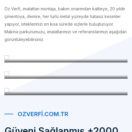
çimentoya, demire, her türlü metal yüzeyde hatasız kesimler
yapıyor, isteklerinizi en kısa sürede sizlerle buluşturuyor.
Makina parkurumuzu, imalatlarımızı ve referanslarımızı aşağıdan
görüntüleyebilirsiniz.
İmalatlarımız
Makina Parkurumuz
Referanslarımız
OZVERFI.COM.TR
Güveni Sağlanmış +2000
Mutlu Müşteri