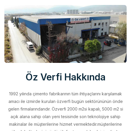
Öz Verfi Hakkında
1992 yılında çimento fabrikarının tüm ihtiyaçlarını karşılamak
amacı ile izmirde kurulan özverfi bugün sektörününün önde
gelen firmalarındandır. Özverfi 2000 m2si kapalı, 5000 m2 si
açık alana sahip olan yeni tesisinde son teknolojiye sahip
makinalar ile müşterilerine hizmet vermektedir.müşterilerine
yüksek kalitede ürünü düşük fiyata sunabilmek için elinden
geleni yapan özverfi kalite politikasını aldığı belgeler ile