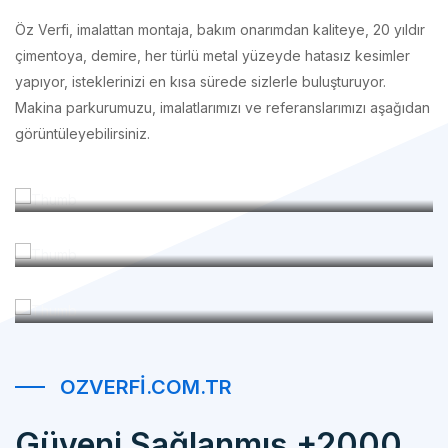
çimentoya, demire, her türlü metal yüzeyde hatasız kesimler
yapıyor, isteklerinizi en kısa sürede sizlerle buluşturuyor.
Makina parkurumuzu, imalatlarımızı ve referanslarımızı aşağıdan
görüntüleyebilirsiniz.
İmalatlarımız
Makina Parkurumuz
Referanslarımız
OZVERFI.COM.TR
Güveni Sağlanmış +2000
Mutlu Müşteri