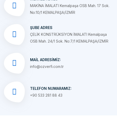
No:10/1 KEMALPAŞA/İZMİR
ŞUBE ADRES
ÇELİK KONSTRÜKSİYON İMALATI Kemalpaşa
OSB Mah. 24/1 Sok. No:7/1 KEMALPAŞA/İZMİR
MAIL ADRESIMIZ:
info@ozverfi.com.tr
TELEFON NUMARAMIZ:
+90 533 281 88 43