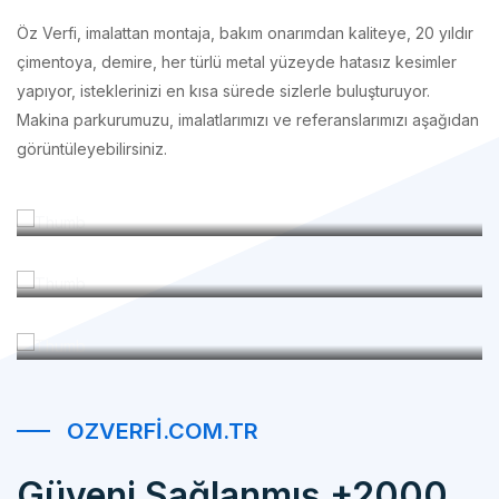
çimentoya, demire, her türlü metal yüzeyde hatasız kesimler
yapıyor, isteklerinizi en kısa sürede sizlerle buluşturuyor.
Makina parkurumuzu, imalatlarımızı ve referanslarımızı aşağıdan
görüntüleyebilirsiniz.
İmalatlarımız
Makina Parkurumuz
Referanslarımız
OZVERFI.COM.TR
Güveni Sağlanmış +2000
Mutlu Müşteri