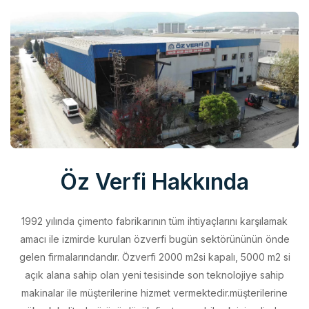
Öz Verfi Hakkında
1992 yılında çimento fabrikarının tüm ihtiyaçlarını karşılamak
amacı ile izmirde kurulan özverfi bugün sektörününün önde
gelen firmalarındandır. Özverfi 2000 m2si kapalı, 5000 m2 si
açık alana sahip olan yeni tesisinde son teknolojiye sahip
makinalar ile müşterilerine hizmet vermektedir.müşterilerine
yüksek kalitede ürünü düşük fiyata sunabilmek için elinden
geleni yapan özverfi kalite politikasını aldığı belgeler ile