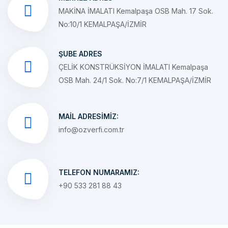
No:10/1 KEMALPAŞA/İZMİR
ŞUBE ADRES
ÇELİK KONSTRÜKSİYON İMALATI Kemalpaşa
OSB Mah. 24/1 Sok. No:7/1 KEMALPAŞA/İZMİR
MAIL ADRESIMIZ:
info@ozverfi.com.tr
TELEFON NUMARAMIZ:
+90 533 281 88 43