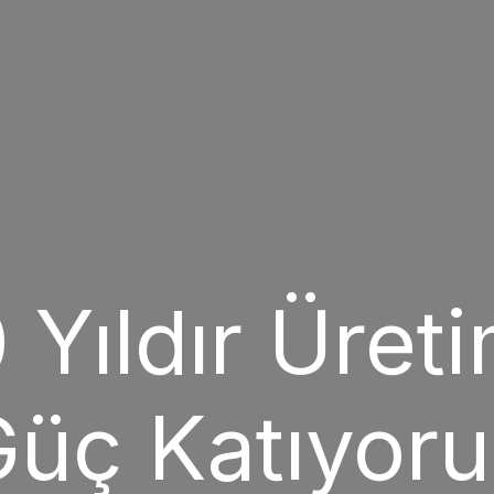
 Yıldır Üret
üç Katıyor