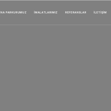
İNA PARKURUMUZ
İMALATLARIMIZ
REFERANSLAR
İLETIŞIM