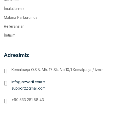
Makina Parkurumuz
Referanslar
İletişim
Adresimiz
Kemalpaşa O.S.B. Mh. 17 Sk. No:10/1 Kemalpaşa / İzmir
info@ozverfi.com.tr
support@gmail.com
+90 533 281 88 43
Copyright ozverfi.com.tr | Tüm hakları saklıdır.