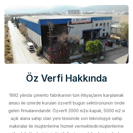
Öz Verfi Hakkında
1992 yılında çimento fabrikarının tüm ihtiyaçlarını karşılamak
amacı ile izmirde kurulan özverfi bugün sektörününün önde
gelen firmalarındandır. Özverfi 2000 m2si kapalı, 5000 m2 si
açık alana sahip olan yeni tesisinde son teknolojiye sahip
makinalar ile müşterilerine hizmet vermektedir.müşterilerine
yüksek kalitede ürünü düşük fiyata sunabilmek için elinden
geleni yapan özverfi kalite politikasını aldığı belgeler ile