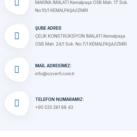
ŞUBE ADRES
ÇELİK KONSTRÜKSİYON İMALATI Kemalpaşa
OSB Mah. 24/1 Sok. No:7/1 KEMALPAŞA/İZMİR
MAIL ADRESIMIZ:
info@ozverfi.com.tr
TELEFON NUMARAMIZ:
+90 533 281 88 43