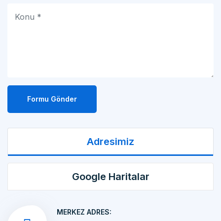
Formu Gönder
Adresimiz
Google Haritalar
MERKEZ ADRES:
MAKİNA İMALATI Kemalpaşa OSB Mah. 17 Sok.
No:10/1 KEMALPAŞA/İZMİR