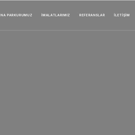
İNA PARKURUMUZ
İMALATLARIMIZ
REFERANSLAR
İLETIŞIM