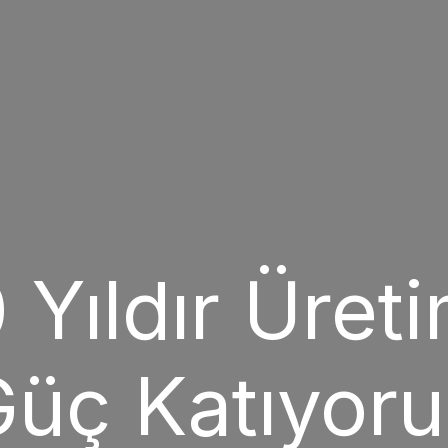
 Yıldır Üret
üç Katıyor