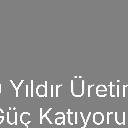
 Yıldır Üret
üç Katıyor