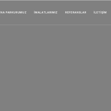
İNA PARKURUMUZ
İMALATLARIMIZ
REFERANSLAR
İLETIŞIM