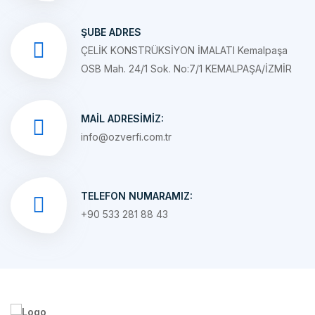
ŞUBE ADRES
ÇELİK KONSTRÜKSİYON İMALATI Kemalpaşa
OSB Mah. 24/1 Sok. No:7/1 KEMALPAŞA/İZMİR
MAIL ADRESIMIZ:
info@ozverfi.com.tr
TELEFON NUMARAMIZ:
+90 533 281 88 43