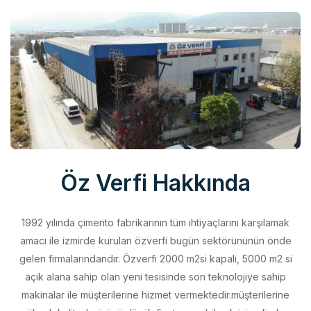
Öz Verfi Hakkında
1992 yılında çimento fabrikarının tüm ihtiyaçlarını karşılamak
amacı ile izmirde kurulan özverfi bugün sektörününün önde
gelen firmalarındandır. Özverfi 2000 m2si kapalı, 5000 m2 si
açık alana sahip olan yeni tesisinde son teknolojiye sahip
makinalar ile müşterilerine hizmet vermektedir.müşterilerine
yüksek kalitede ürünü düşük fiyata sunabilmek için elinden
geleni yapan özverfi kalite politikasını aldığı belgeler ile