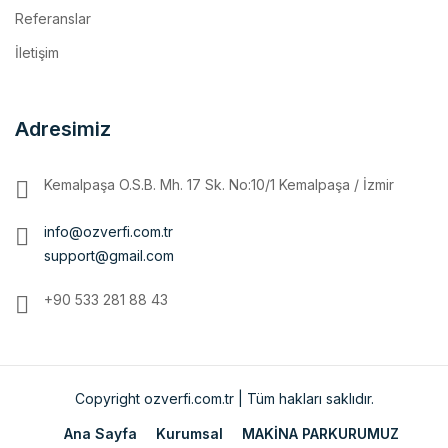
İletişim
Adresimiz
Kemalpaşa O.S.B. Mh. 17 Sk. No:10/1 Kemalpaşa / İzmir
info@ozverfi.com.tr
support@gmail.com
+90 533 281 88 43
Copyright ozverfi.com.tr | Tüm hakları saklıdır.
Ana Sayfa
Kurumsal
MAKİNA PARKURUMUZ
İmalatlarımız
Referanslar
İletişim
ENGLISH