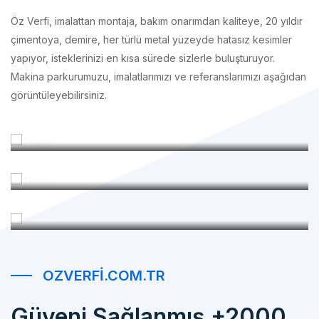
çimentoya, demire, her türlü metal yüzeyde hatasız kesimler
yapıyor, isteklerinizi en kısa sürede sizlerle buluşturuyor.
Makina parkurumuzu, imalatlarımızı ve referanslarımızı aşağıdan
görüntüleyebilirsiniz.
İmalatlarımız
Makina Parkurumuz
Referanslarımız
OZVERFI.COM.TR
Güveni Sağlanmış +2000
Mutlu Müşteri