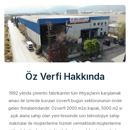
Öz Verfi Hakkında
1992 yılında çimento fabrikarının tüm ihtiyaçlarını karşılamak
amacı ile izmirde kurulan özverfi bugün sektörününün önde
gelen firmalarındandır. Özverfi 2000 m2si kapalı, 5000 m2 si
açık alana sahip olan yeni tesisinde son teknolojiye sahip
makinalar ile müşterilerine hizmet vermektedir.müşterilerine
yüksek kalitede ürünü düşük fiyata sunabilmek için elinden
geleni yapan özverfi kalite politikasını aldığı belgeler ile