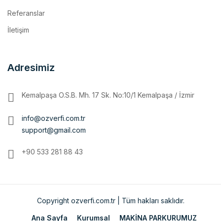
İletişim
Adresimiz
Kemalpaşa O.S.B. Mh. 17 Sk. No:10/1 Kemalpaşa / İzmir
info@ozverfi.com.tr
support@gmail.com
+90 533 281 88 43
Copyright ozverfi.com.tr | Tüm hakları saklıdır.
Ana Sayfa
Kurumsal
MAKİNA PARKURUMUZ
İmalatlarımız
Referanslar
İletişim
ENGLISH