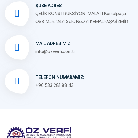
ÇELİK KONSTRÜKSİYON İMALATI Kemalpaşa
OSB Mah. 24/1 Sok. No:7/1 KEMALPAŞA/İZMİR
MAIL ADRESIMIZ:
info@ozverfi.com.tr
TELEFON NUMARAMIZ:
+90 533 281 88 43