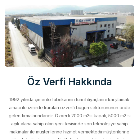
Öz Verfi Hakkında
1992 yılında çimento fabrikarının tüm ihtiyaçlarını karşılamak
amacı ile izmirde kurulan özverfi bugün sektörününün önde
gelen firmalarındandır. Özverfi 2000 m2si kapalı, 5000 m2 si
açık alana sahip olan yeni tesisinde son teknolojiye sahip
makinalar ile müşterilerine hizmet vermektedir.müşterilerine
yüksek kalitede ürünü düşük fiyata sunabilmek için elinden
geleni yapan özverfi kalite politikasını aldığı belgeler ile