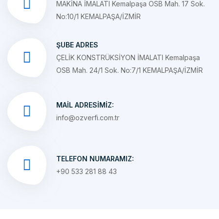
ŞUBE ADRES
ÇELİK KONSTRÜKSİYON İMALATI Kemalpaşa
OSB Mah. 24/1 Sok. No:7/1 KEMALPAŞA/İZMİR
MAIL ADRESIMIZ:
info@ozverfi.com.tr
TELEFON NUMARAMIZ:
+90 533 281 88 43