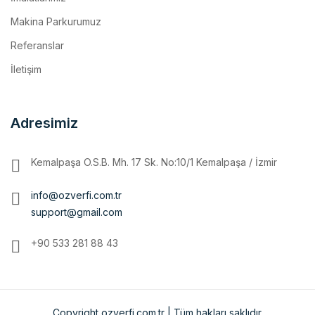
Referanslar
İletişim
Adresimiz
Kemalpaşa O.S.B. Mh. 17 Sk. No:10/1 Kemalpaşa / İzmir
info@ozverfi.com.tr
support@gmail.com
+90 533 281 88 43
Copyright ozverfi.com.tr | Tüm hakları saklıdır.
Ana Sayfa
Kurumsal
MAKİNA PARKURUMUZ