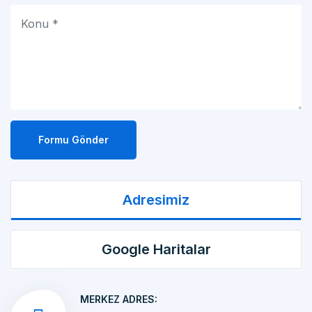
Formu Gönder
Adresimiz
Google Haritalar
MERKEZ ADRES:
MAKİNA İMALATI Kemalpaşa OSB Mah. 17 Sok.
No:10/1 KEMALPAŞA/İZMİR