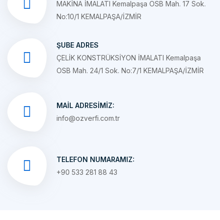
ŞUBE ADRES
ÇELİK KONSTRÜKSİYON İMALATI Kemalpaşa
OSB Mah. 24/1 Sok. No:7/1 KEMALPAŞA/İZMİR
MAIL ADRESIMIZ:
info@ozverfi.com.tr
TELEFON NUMARAMIZ:
+90 533 281 88 43