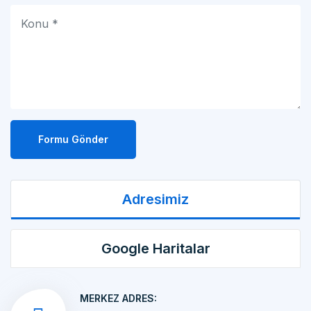
Formu Gönder
Adresimiz
Google Haritalar
MERKEZ ADRES:
MAKİNA İMALATI Kemalpaşa OSB Mah. 17 Sok.
No:10/1 KEMALPAŞA/İZMİR