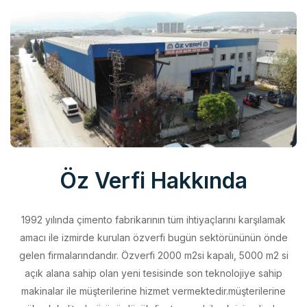
Öz Verfi Hakkında
1992 yılında çimento fabrikarının tüm ihtiyaçlarını karşılamak
amacı ile izmirde kurulan özverfi bugün sektörününün önde
gelen firmalarındandır. Özverfi 2000 m2si kapalı, 5000 m2 si
açık alana sahip olan yeni tesisinde son teknolojiye sahip
makinalar ile müşterilerine hizmet vermektedir.müşterilerine
yüksek kalitede ürünü düşük fiyata sunabilmek için elinden
geleni yapan özverfi kalite politikasını aldığı belgeler ile