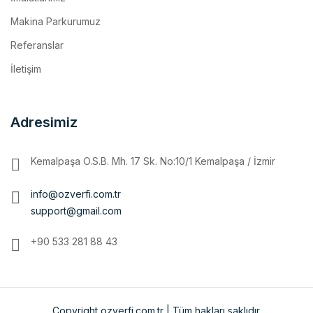
Referanslar
İletişim
Adresimiz
Kemalpaşa O.S.B. Mh. 17 Sk. No:10/1 Kemalpaşa / İzmir
info@ozverfi.com.tr
support@gmail.com
+90 533 281 88 43
Copyright ozverfi.com.tr | Tüm hakları saklıdır.
Ana Sayfa
Kurumsal
MAKİNA PARKURUMUZ