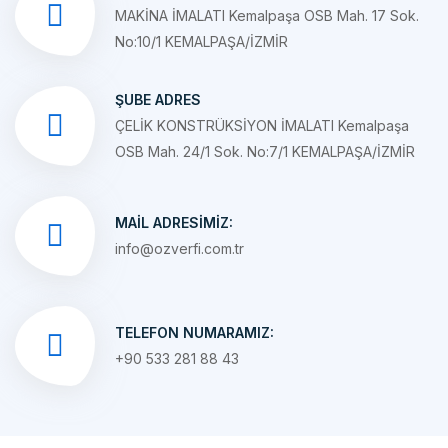
ŞUBE ADRES
ÇELİK KONSTRÜKSİYON İMALATI Kemalpaşa
OSB Mah. 24/1 Sok. No:7/1 KEMALPAŞA/İZMİR
MAIL ADRESIMIZ:
info@ozverfi.com.tr
TELEFON NUMARAMIZ:
+90 533 281 88 43