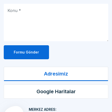
Formu Gönder
Adresimiz
Google Haritalar
MERKEZ ADRES:
MAKİNA İMALATI Kemalpaşa OSB Mah. 17 Sok.
No:10/1 KEMALPAŞA/İZMİR