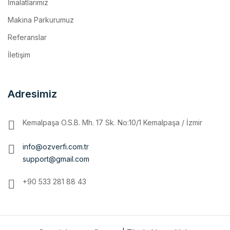
Referanslar
İletişim
Adresimiz
Kemalpaşa O.S.B. Mh. 17 Sk. No:10/1 Kemalpaşa / İzmir
info@ozverfi.com.tr
support@gmail.com
+90 533 281 88 43
Copyright ozverfi.com.tr | Tüm hakları saklıdır.
Ana Sayfa
Kurumsal
MAKİNA PARKURUMUZ