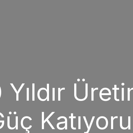
 Yıldır Üret
üç Katıyor