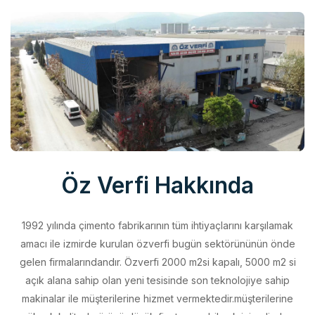
Öz Verfi Hakkında
1992 yılında çimento fabrikarının tüm ihtiyaçlarını karşılamak
amacı ile izmirde kurulan özverfi bugün sektörününün önde
gelen firmalarındandır. Özverfi 2000 m2si kapalı, 5000 m2 si
açık alana sahip olan yeni tesisinde son teknolojiye sahip
makinalar ile müşterilerine hizmet vermektedir.müşterilerine
yüksek kalitede ürünü düşük fiyata sunabilmek için elinden
geleni yapan özverfi kalite politikasını aldığı belgeler ile