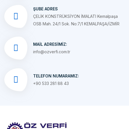
ÇELİK KONSTRÜKSİYON İMALATI Kemalpaşa
OSB Mah. 24/1 Sok. No:7/1 KEMALPAŞA/İZMİR
MAIL ADRESIMIZ:
info@ozverfi.com.tr
TELEFON NUMARAMIZ:
+90 533 281 88 43