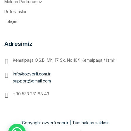
İletişim
Adresimiz
Kemalpaşa O.S.B. Mh. 17 Sk. No:10/1 Kemalpaşa / İzmir
info@ozverfi.com.tr
support@gmail.com
+90 533 281 88 43
Copyright ozverfi.com.tr | Tüm hakları saklıdır.
Ana Sayfa
Kurumsal
MAKİNA PARKURUMUZ
İmalatlarımız
Referanslar
İletişim
ENGLISH