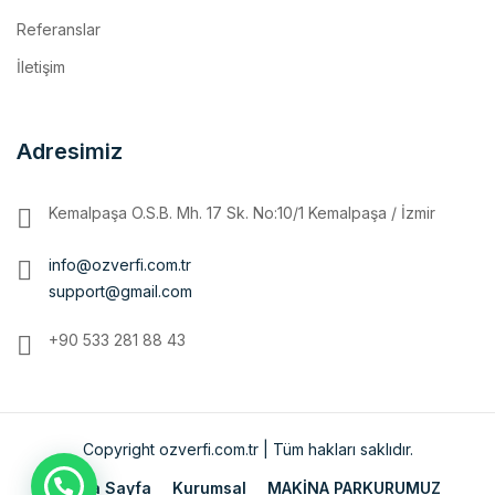
İletişim
Adresimiz
Kemalpaşa O.S.B. Mh. 17 Sk. No:10/1 Kemalpaşa / İzmir
info@ozverfi.com.tr
support@gmail.com
+90 533 281 88 43
Copyright ozverfi.com.tr | Tüm hakları saklıdır.
Ana Sayfa
Kurumsal
MAKİNA PARKURUMUZ
İmalatlarımız
Referanslar
İletişim
ENGLISH