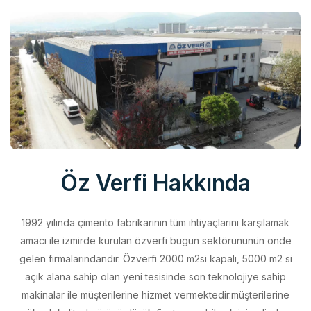
Öz Verfi Hakkında
1992 yılında çimento fabrikarının tüm ihtiyaçlarını karşılamak
amacı ile izmirde kurulan özverfi bugün sektörününün önde
gelen firmalarındandır. Özverfi 2000 m2si kapalı, 5000 m2 si
açık alana sahip olan yeni tesisinde son teknolojiye sahip
makinalar ile müşterilerine hizmet vermektedir.müşterilerine
yüksek kalitede ürünü düşük fiyata sunabilmek için elinden
geleni yapan özverfi kalite politikasını aldığı belgeler ile