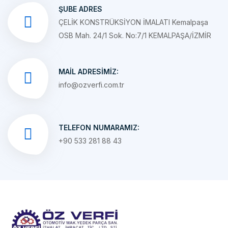
ÇELİK KONSTRÜKSİYON İMALATI Kemalpaşa
OSB Mah. 24/1 Sok. No:7/1 KEMALPAŞA/İZMİR
MAIL ADRESIMIZ:
info@ozverfi.com.tr
TELEFON NUMARAMIZ:
+90 533 281 88 43