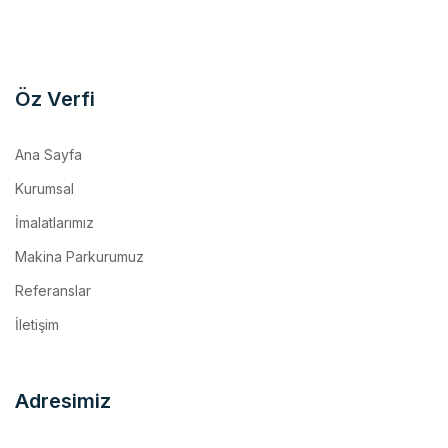
Öz Verfi
Ana Sayfa
Kurumsal
İmalatlarımız
Makina Parkurumuz
Referanslar
İletişim
Adresimiz
Kemalpaşa O.S.B. Mh. 17 Sk. No:10/1 Kemalpaşa / İzmir