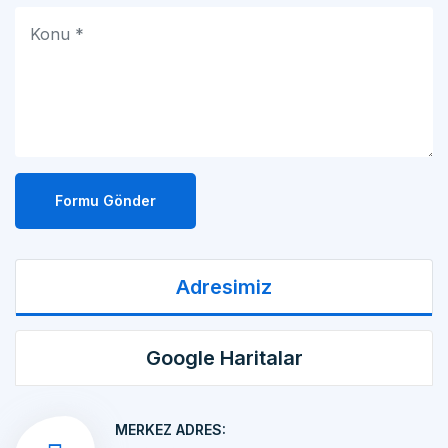
Formu Gönder
Adresimiz
Google Haritalar
MERKEZ ADRES:
MAKİNA İMALATI Kemalpaşa OSB Mah. 17 Sok.
No:10/1 KEMALPAŞA/İZMİR