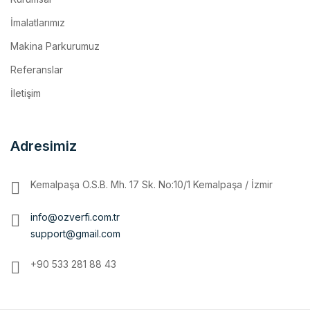
Makina Parkurumuz
Referanslar
İletişim
Adresimiz
Kemalpaşa O.S.B. Mh. 17 Sk. No:10/1 Kemalpaşa / İzmir
info@ozverfi.com.tr
support@gmail.com
+90 533 281 88 43
Copyright ozverfi.com.tr | Tüm hakları saklıdır.