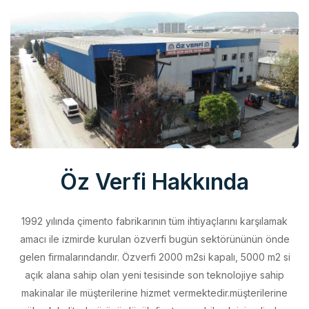
Öz Verfi Hakkında
1992 yılında çimento fabrikarının tüm ihtiyaçlarını karşılamak
amacı ile izmirde kurulan özverfi bugün sektörününün önde
gelen firmalarındandır. Özverfi 2000 m2si kapalı, 5000 m2 si
açık alana sahip olan yeni tesisinde son teknolojiye sahip
makinalar ile müşterilerine hizmet vermektedir.müşterilerine
yüksek kalitede ürünü düşük fiyata sunabilmek için elinden
geleni yapan özverfi kalite politikasını aldığı belgeler ile