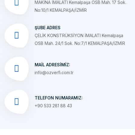
ŞUBE ADRES
ÇELİK KONSTRÜKSİYON İMALATI Kemalpaşa
OSB Mah. 24/1 Sok. No:7/1 KEMALPAŞA/İZMİR
MAIL ADRESIMIZ:
info@ozverfi.com.tr
TELEFON NUMARAMIZ:
+90 533 281 88 43