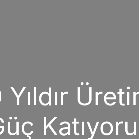
 Yıldır Üret
üç Katıyor