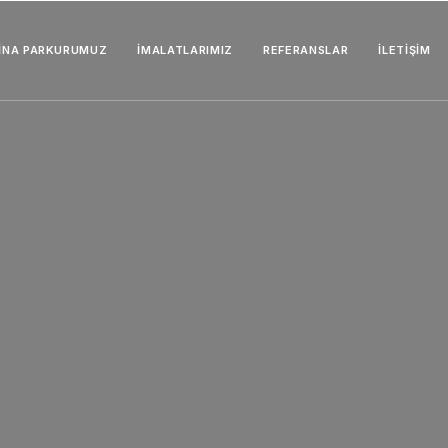
İNA PARKURUMUZ
İMALATLARIMIZ
REFERANSLAR
İLETIŞIM