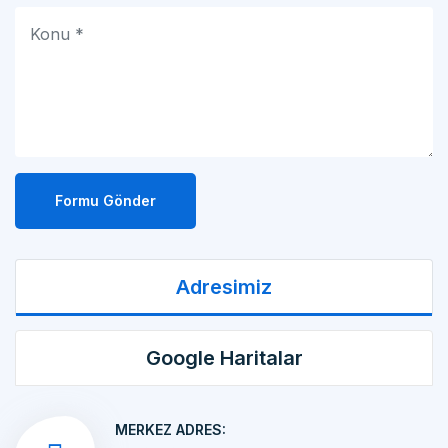
Formu Gönder
Adresimiz
Google Haritalar
MERKEZ ADRES:
MAKİNA İMALATI Kemalpaşa OSB Mah. 17 Sok.
No:10/1 KEMALPAŞA/İZMİR