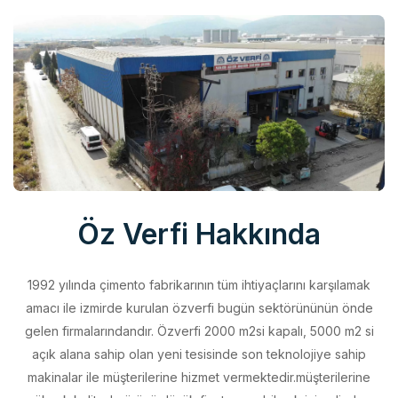
Öz Verfi Hakkında
1992 yılında çimento fabrikarının tüm ihtiyaçlarını karşılamak
amacı ile izmirde kurulan özverfi bugün sektörününün önde
gelen firmalarındandır. Özverfi 2000 m2si kapalı, 5000 m2 si
açık alana sahip olan yeni tesisinde son teknolojiye sahip
makinalar ile müşterilerine hizmet vermektedir.müşterilerine
yüksek kalitede ürünü düşük fiyata sunabilmek için elinden
geleni yapan özverfi kalite politikasını aldığı belgeler ile