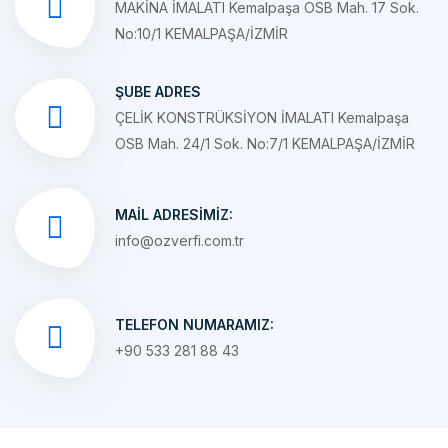
ŞUBE ADRES
ÇELİK KONSTRÜKSİYON İMALATI Kemalpaşa
OSB Mah. 24/1 Sok. No:7/1 KEMALPAŞA/İZMİR
MAIL ADRESIMIZ:
info@ozverfi.com.tr
TELEFON NUMARAMIZ:
+90 533 281 88 43