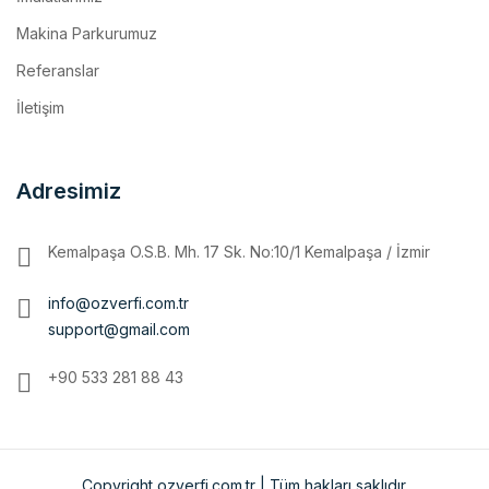
Referanslar
İletişim
Adresimiz
Kemalpaşa O.S.B. Mh. 17 Sk. No:10/1 Kemalpaşa / İzmir
info@ozverfi.com.tr
support@gmail.com
+90 533 281 88 43
Copyright ozverfi.com.tr | Tüm hakları saklıdır.
Ana Sayfa
Kurumsal
MAKİNA PARKURUMUZ