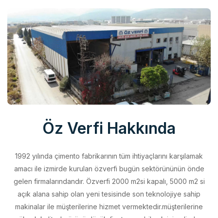
Öz Verfi Hakkında
1992 yılında çimento fabrikarının tüm ihtiyaçlarını karşılamak
amacı ile izmirde kurulan özverfi bugün sektörününün önde
gelen firmalarındandır. Özverfi 2000 m2si kapalı, 5000 m2 si
açık alana sahip olan yeni tesisinde son teknolojiye sahip
makinalar ile müşterilerine hizmet vermektedir.müşterilerine
yüksek kalitede ürünü düşük fiyata sunabilmek için elinden
geleni yapan özverfi kalite politikasını aldığı belgeler ile