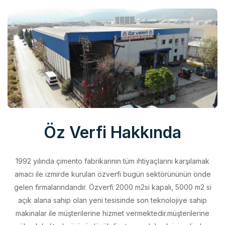
Öz Verfi Hakkında
1992 yılında çimento fabrikarının tüm ihtiyaçlarını karşılamak
amacı ile izmirde kurulan özverfi bugün sektörününün önde
gelen firmalarındandır. Özverfi 2000 m2si kapalı, 5000 m2 si
açık alana sahip olan yeni tesisinde son teknolojiye sahip
makinalar ile müşterilerine hizmet vermektedir.müşterilerine
yüksek kalitede ürünü düşük fiyata sunabilmek için elinden
geleni yapan özverfi kalite politikasını aldığı belgeler ile