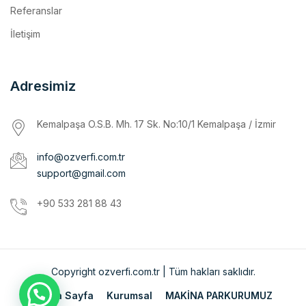
İletişim
Adresimiz
Kemalpaşa O.S.B. Mh. 17 Sk. No:10/1 Kemalpaşa / İzmir
info@ozverfi.com.tr
support@gmail.com
+90 533 281 88 43
Copyright ozverfi.com.tr | Tüm hakları saklıdır.
Ana Sayfa
Kurumsal
MAKİNA PARKURUMUZ
İmalatlarımız
Referanslar
İletişim
ENGLISH