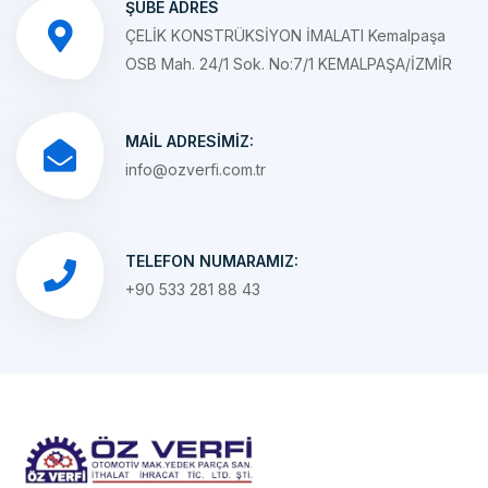
OSB Mah. 24/1 Sok. No:7/1 KEMALPAŞA/İZMİR
MAIL ADRESIMIZ:
info@ozverfi.com.tr
TELEFON NUMARAMIZ:
+90 533 281 88 43