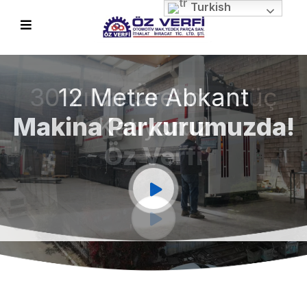
Turkish
12 Metre Abkant
Makina Parkurumuzda!
EVIOUS