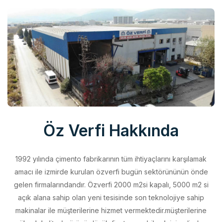
Öz Verfi Hakkında
1992 yılında çimento fabrikarının tüm ihtiyaçlarını karşılamak
amacı ile izmirde kurulan özverfi bugün sektörününün önde
gelen firmalarındandır. Özverfi 2000 m2si kapalı, 5000 m2 si
açık alana sahip olan yeni tesisinde son teknolojiye sahip
makinalar ile müşterilerine hizmet vermektedir.müşterilerine
yüksek kalitede ürünü düşük fiyata sunabilmek için elinden
geleni yapan özverfi kalite politikasını aldığı belgeler ile