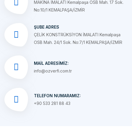
ŞUBE ADRES
ÇELİK KONSTRÜKSİYON İMALATI Kemalpaşa
OSB Mah. 24/1 Sok. No:7/1 KEMALPAŞA/İZMİR
MAIL ADRESIMIZ:
info@ozverfi.com.tr
TELEFON NUMARAMIZ:
+90 533 281 88 43