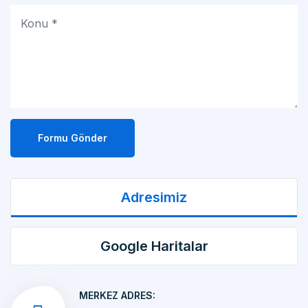
Formu Gönder
Adresimiz
Google Haritalar
MERKEZ ADRES:
MAKİNA İMALATI Kemalpaşa OSB Mah. 17 Sok.
No:10/1 KEMALPAŞA/İZMİR