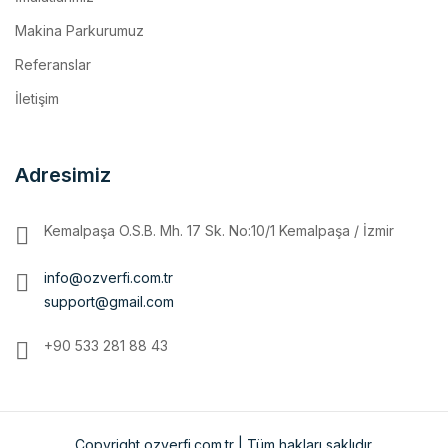
Referanslar
İletişim
Adresimiz
Kemalpaşa O.S.B. Mh. 17 Sk. No:10/1 Kemalpaşa / İzmir
info@ozverfi.com.tr
support@gmail.com
+90 533 281 88 43
Copyright ozverfi.com.tr | Tüm hakları saklıdır.
Ana Sayfa
Kurumsal
MAKİNA PARKURUMUZ