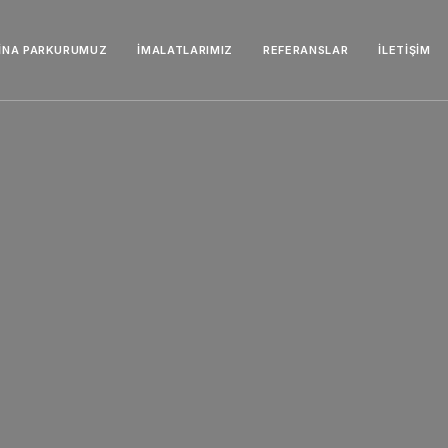
İNA PARKURUMUZ
İMALATLARIMIZ
REFERANSLAR
İLETIŞIM