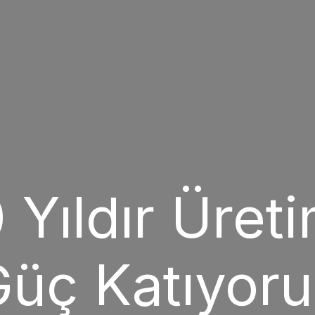
 Yıldır Üret
üç Katıyor