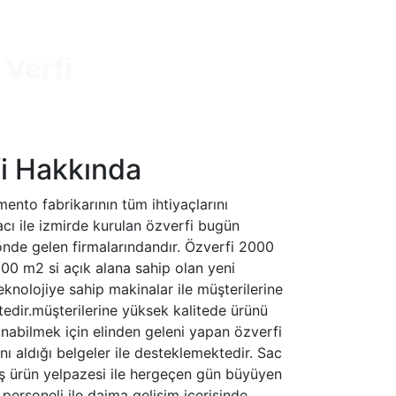
 Verfi
i Hakkında
mento fabrikarının tüm ihtiyaçlarını
cı ile izmirde kurulan özverfi bugün
nde gelen firmalarındandır. Özverfi 2000
00 m2 si açık alana sahip olan yeni
eknolojiye sahip makinalar ile müşterilerine
edir.müşterilerine yüksek kalitede ürünü
nabilmek için elinden geleni yapan özverfi
ını aldığı belgeler ile desteklemektedir. Sac
iş ürün yelpazesi ile hergeçen gün büyüyen
i personeli ile daima gelişim içerisinde