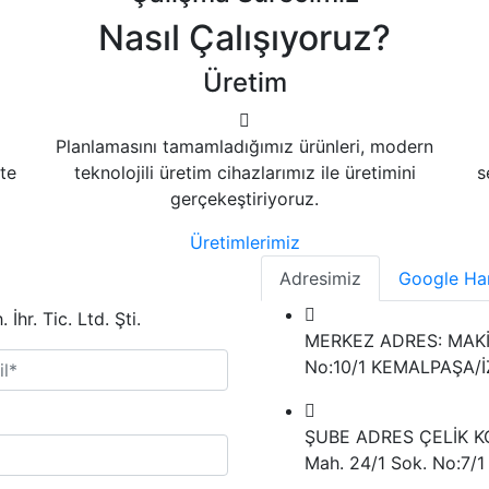
Nasıl Çalışıyoruz?
Üretim
Planlamasını tamamladığımız ürünleri, modern
kte
teknolojili üretim cihazlarımız ile üretimini
s
gerçekeştiriyoruz.
Üretimlerimiz
Adresimiz
Google Har
hr. Tic. Ltd. Şti.
MERKEZ ADRES:
MAKİ
No:10/1 KEMALPAŞA/İ
ŞUBE ADRES
ÇELİK K
Mah. 24/1 Sok. No:7