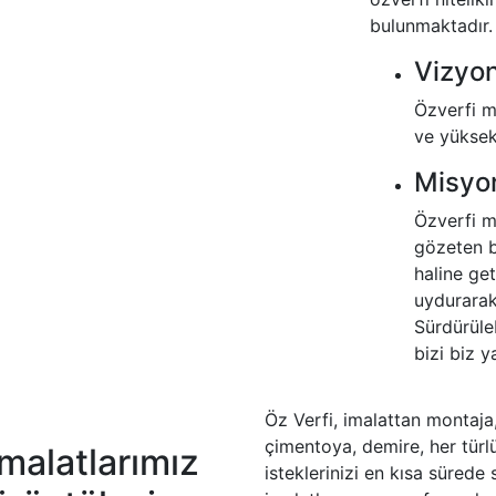
bulunmaktadır.
Vizyo
Özverfi ma
ve yüksek
Misyo
Özverfi ma
gözeten b
haline ge
uydurarak
Sürdürüleb
bizi biz y
Öz Verfi, imalattan montaja
çimentoya, demire, her türl
malatlarımız
isteklerinizi en kısa sürede