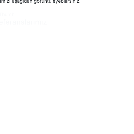
rımızı aşağıdan görüntüleyebilirsiniz.
eferanslarımız