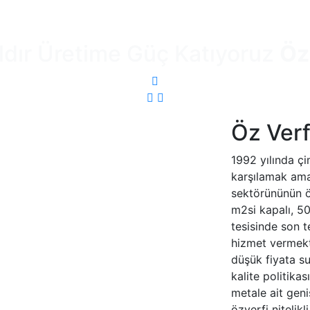
ldır Üretime Güç Katıyoruz
Öz
Previous
Next
Öz Verf
1992 yılında çi
karşılamak ama
sektörününün ö
m2si kapalı, 50
tesisinde son t
hizmet vermekt
düşük fiyata su
kalite politikas
metale ait gen
özverfi nitelikl