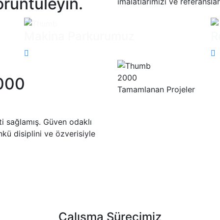
örüntüleyin.
imalatlarımızı ve referansla
Makina Parkurumuz
R
2000
000
Tamamlanan Projeler
i sağlamış. Güven odaklı
kü disiplini ve özverisiyle
Çalışma Sürecimiz