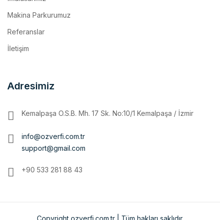
Referanslar
İletişim
Adresimiz
Kemalpaşa O.S.B. Mh. 17 Sk. No:10/1 Kemalpaşa / İzmir
info@ozverfi.com.tr
support@gmail.com
+90 533 281 88 43
Copyright ozverfi.com.tr | Tüm hakları saklıdır.
Ana Sayfa
Kurumsal
MAKİNA PARKURUMUZ