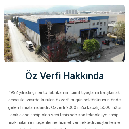
Öz Verfi Hakkında
1992 yılında çimento fabrikarının tüm ihtiyaçlarını karşılamak
amacı ile izmirde kurulan özverfi bugün sektörününün önde
gelen firmalarındandır. Özverfi 2000 m2si kapalı, 5000 m2 si
açık alana sahip olan yeni tesisinde son teknolojiye sahip
makinalar ile müşterilerine hizmet vermektedir.müşterilerine
yüksek kalitede ürünü düşük fiyata sunabilmek için elinden
geleni yapan özverfi kalite politikasını aldığı belgeler ile