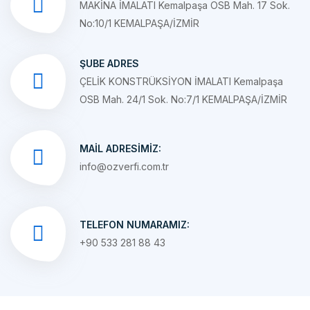
ŞUBE ADRES
ÇELİK KONSTRÜKSİYON İMALATI Kemalpaşa
OSB Mah. 24/1 Sok. No:7/1 KEMALPAŞA/İZMİR
MAIL ADRESIMIZ:
info@ozverfi.com.tr
TELEFON NUMARAMIZ:
+90 533 281 88 43