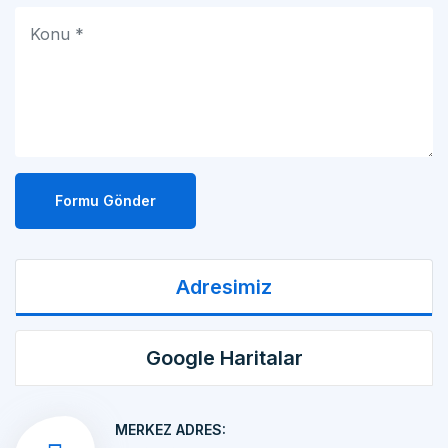
Formu Gönder
Adresimiz
Google Haritalar
MERKEZ ADRES:
MAKİNA İMALATI Kemalpaşa OSB Mah. 17 Sok.
No:10/1 KEMALPAŞA/İZMİR