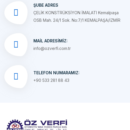
ÇELİK KONSTRÜKSİYON İMALATI Kemalpaşa
OSB Mah. 24/1 Sok. No:7/1 KEMALPAŞA/İZMİR
MAIL ADRESIMIZ:
info@ozverfi.com.tr
TELEFON NUMARAMIZ:
+90 533 281 88 43