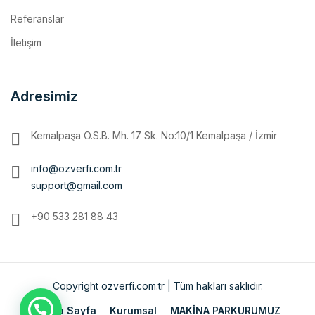
İletişim
Adresimiz
Kemalpaşa O.S.B. Mh. 17 Sk. No:10/1 Kemalpaşa / İzmir
info@ozverfi.com.tr
support@gmail.com
+90 533 281 88 43
Copyright ozverfi.com.tr | Tüm hakları saklıdır.
Ana Sayfa
Kurumsal
MAKİNA PARKURUMUZ
İmalatlarımız
Referanslar
İletişim
ENGLISH