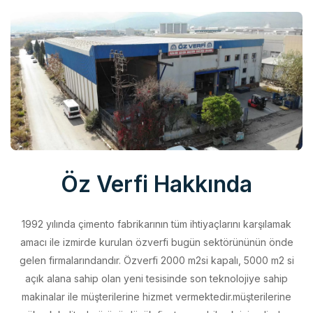
Öz Verfi Hakkında
1992 yılında çimento fabrikarının tüm ihtiyaçlarını karşılamak
amacı ile izmirde kurulan özverfi bugün sektörününün önde
gelen firmalarındandır. Özverfi 2000 m2si kapalı, 5000 m2 si
açık alana sahip olan yeni tesisinde son teknolojiye sahip
makinalar ile müşterilerine hizmet vermektedir.müşterilerine
yüksek kalitede ürünü düşük fiyata sunabilmek için elinden
geleni yapan özverfi kalite politikasını aldığı belgeler ile