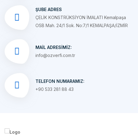
ÇELİK KONSTRÜKSİYON İMALATI Kemalpaşa
OSB Mah. 24/1 Sok. No:7/1 KEMALPAŞA/İZMİR
MAIL ADRESIMIZ:
info@ozverfi.com.tr
TELEFON NUMARAMIZ:
+90 533 281 88 43
1992 yılında çimento fabrikarının tüm ihtiyaçlarını karşılamak