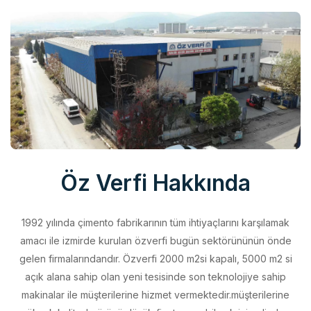
Öz Verfi Hakkında
1992 yılında çimento fabrikarının tüm ihtiyaçlarını karşılamak
amacı ile izmirde kurulan özverfi bugün sektörününün önde
gelen firmalarındandır. Özverfi 2000 m2si kapalı, 5000 m2 si
açık alana sahip olan yeni tesisinde son teknolojiye sahip
makinalar ile müşterilerine hizmet vermektedir.müşterilerine
yüksek kalitede ürünü düşük fiyata sunabilmek için elinden
geleni yapan özverfi kalite politikasını aldığı belgeler ile