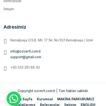
Adresimiz
Kemalpaşa O.S.B. Mh. 17 Sk. No:10/1 Kemalpaşa / İzmir
info@ozverfi.com.tr
support@gmail.com
+90 533 281 88 43
Copyright ozverfi.com.tr | Tüm hakları saklıdır.
Ana Sayfa
Kurumsal
MAKİNA PARKURUMUZ
İmalatlarımız
Referanslar
İletişim
ENGLISH