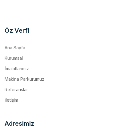
Öz Verfi
Ana Sayfa
Kurumsal
İmalatlarımız
Makina Parkurumuz
Referanslar
İletişim
Adresimiz
Kemalpaşa O.S.B. Mh. 17 Sk. No:10/1 Kemalpaşa / İzmir