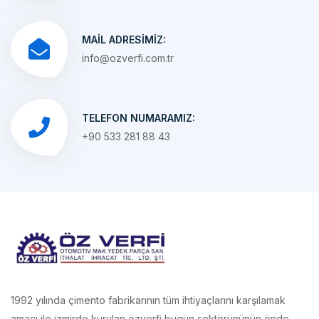
MAIL ADRESIMIZ:
info@ozverfi.com.tr
TELEFON NUMARAMIZ:
+90 533 281 88 43
1992 yılında çimento fabrikarının tüm ihtiyaçlarını karşılamak
amacı ile izmirde kurulan özverfi bugün sektörününün önde