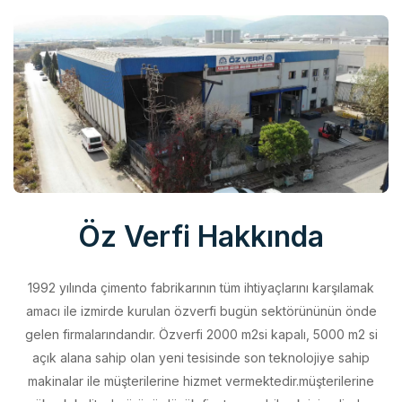
Öz Verfi Hakkında
1992 yılında çimento fabrikarının tüm ihtiyaçlarını karşılamak
amacı ile izmirde kurulan özverfi bugün sektörününün önde
gelen firmalarındandır. Özverfi 2000 m2si kapalı, 5000 m2 si
açık alana sahip olan yeni tesisinde son teknolojiye sahip
makinalar ile müşterilerine hizmet vermektedir.müşterilerine
yüksek kalitede ürünü düşük fiyata sunabilmek için elinden
geleni yapan özverfi kalite politikasını aldığı belgeler ile