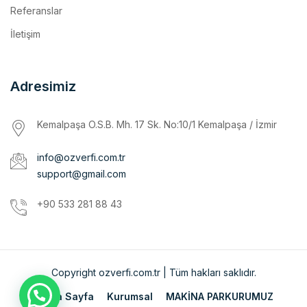
İletişim
Adresimiz
Kemalpaşa O.S.B. Mh. 17 Sk. No:10/1 Kemalpaşa / İzmir
info@ozverfi.com.tr
support@gmail.com
+90 533 281 88 43
Copyright ozverfi.com.tr | Tüm hakları saklıdır.
Ana Sayfa
Kurumsal
MAKİNA PARKURUMUZ
İmalatlarımız
Referanslar
İletişim
ENGLISH