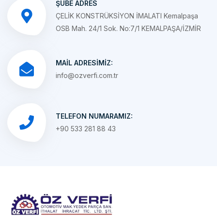
OSB Mah. 24/1 Sok. No:7/1 KEMALPAŞA/İZMİR
MAIL ADRESIMIZ:
info@ozverfi.com.tr
TELEFON NUMARAMIZ:
+90 533 281 88 43