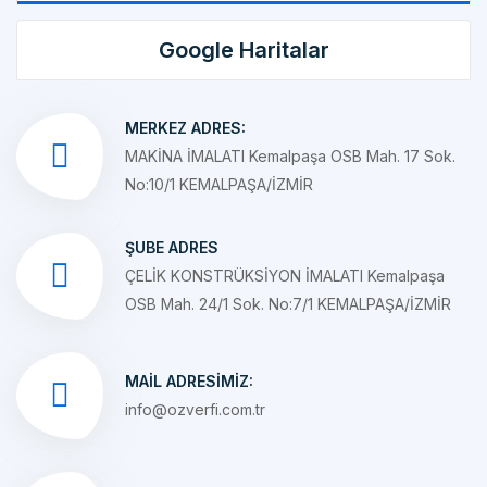
Google Haritalar
MERKEZ ADRES:
MAKİNA İMALATI Kemalpaşa OSB Mah. 17 Sok.
No:10/1 KEMALPAŞA/İZMİR
ŞUBE ADRES
ÇELİK KONSTRÜKSİYON İMALATI Kemalpaşa
OSB Mah. 24/1 Sok. No:7/1 KEMALPAŞA/İZMİR
MAIL ADRESIMIZ:
info@ozverfi.com.tr
TELEFON NUMARAMIZ:
+90 533 281 88 43