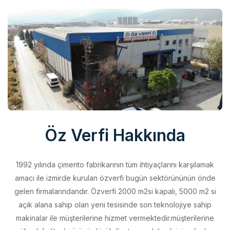
Öz Verfi Hakkında
1992 yılında çimento fabrikarının tüm ihtiyaçlarını karşılamak
amacı ile izmirde kurulan özverfi bugün sektörününün önde
gelen firmalarındandır. Özverfi 2000 m2si kapalı, 5000 m2 si
açık alana sahip olan yeni tesisinde son teknolojiye sahip
makinalar ile müşterilerine hizmet vermektedir.müşterilerine
yüksek kalitede ürünü düşük fiyata sunabilmek için elinden
geleni yapan özverfi kalite politikasını aldığı belgeler ile