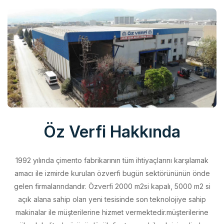
Öz Verfi Hakkında
1992 yılında çimento fabrikarının tüm ihtiyaçlarını karşılamak
amacı ile izmirde kurulan özverfi bugün sektörününün önde
gelen firmalarındandır. Özverfi 2000 m2si kapalı, 5000 m2 si
açık alana sahip olan yeni tesisinde son teknolojiye sahip
makinalar ile müşterilerine hizmet vermektedir.müşterilerine
yüksek kalitede ürünü düşük fiyata sunabilmek için elinden
geleni yapan özverfi kalite politikasını aldığı belgeler ile