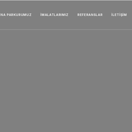
İNA PARKURUMUZ
İMALATLARIMIZ
REFERANSLAR
İLETIŞIM