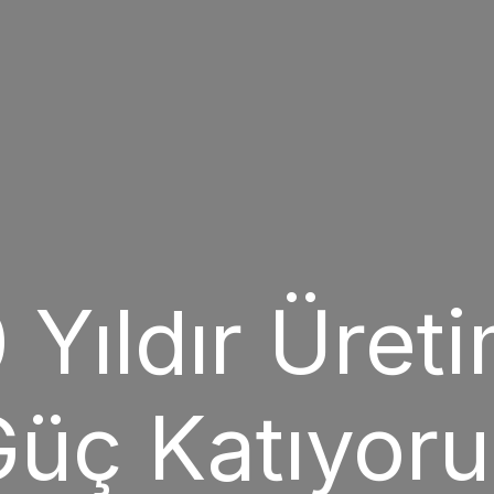
 Yıldır Üret
üç Katıyor