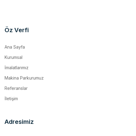
Öz Verfi
Ana Sayfa
Kurumsal
İmalatlarımız
Makina Parkurumuz
Referanslar
İletişim
Adresimiz
Kemalpaşa O.S.B. Mh. 17 Sk. No:10/1 Kemalpaşa / İzmir