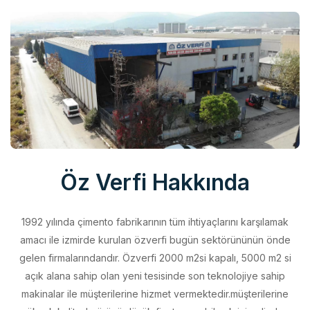
Öz Verfi Hakkında
1992 yılında çimento fabrikarının tüm ihtiyaçlarını karşılamak
amacı ile izmirde kurulan özverfi bugün sektörününün önde
gelen firmalarındandır. Özverfi 2000 m2si kapalı, 5000 m2 si
açık alana sahip olan yeni tesisinde son teknolojiye sahip
makinalar ile müşterilerine hizmet vermektedir.müşterilerine
yüksek kalitede ürünü düşük fiyata sunabilmek için elinden
geleni yapan özverfi kalite politikasını aldığı belgeler ile