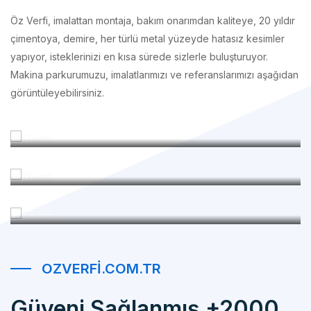
çimentoya, demire, her türlü metal yüzeyde hatasız kesimler
yapıyor, isteklerinizi en kısa sürede sizlerle buluşturuyor.
Makina parkurumuzu, imalatlarımızı ve referanslarımızı aşağıdan
görüntüleyebilirsiniz.
İmalatlarımız
Makina Parkurumuz
Referanslarımız
OZVERFI.COM.TR
Güveni Sağlanmış +2000
Mutlu Müşteri