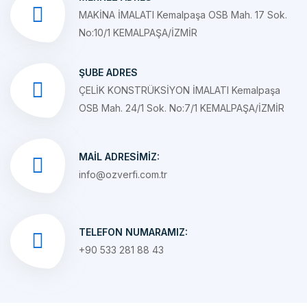
No:10/1 KEMALPAŞA/İZMİR
ŞUBE ADRES
ÇELİK KONSTRÜKSİYON İMALATI Kemalpaşa
OSB Mah. 24/1 Sok. No:7/1 KEMALPAŞA/İZMİR
MAIL ADRESIMIZ:
info@ozverfi.com.tr
TELEFON NUMARAMIZ:
+90 533 281 88 43