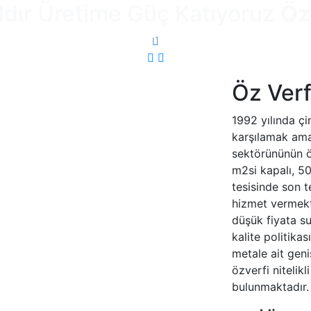
ldır Üretime Güç Katıyoruz
Öz
NA PARKURUMUZ
İMALATLARIMIZ
REFERANSLAR
İLETIŞIM
Previous
Next
Öz Verf
1992 yılında çi
karşılamak ama
sektörününün ö
m2si kapalı, 50
tesisinde son t
hizmet vermekt
düşük fiyata su
kalite politikas
metale ait gen
özverfi nitelikl
bulunmaktadır.