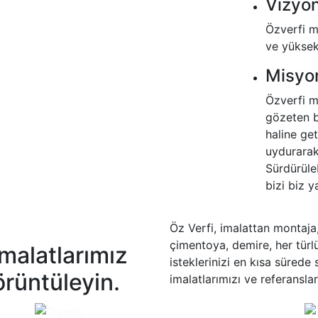
Vizyo
Özverfi ma
ve yüksek
Misyo
Özverfi ma
gözeten b
haline ge
uydurarak
Sürdürüleb
bizi biz y
Öz Verfi, imalattan montaja
çimentoya, demire, her türl
malatlarımız
isteklerinizi en kısa sürede
örüntüleyin.
imalatlarımızı ve referansla