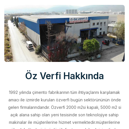
Öz Verfi Hakkında
1992 yılında çimento fabrikarının tüm ihtiyaçlarını karşılamak
amacı ile izmirde kurulan özverfi bugün sektörününün önde
gelen firmalarındandır. Özverfi 2000 m2si kapalı, 5000 m2 si
açık alana sahip olan yeni tesisinde son teknolojiye sahip
makinalar ile müşterilerine hizmet vermektedir.müşterilerine
yüksek kalitede ürünü düşük fiyata sunabilmek için elinden
geleni yapan özverfi kalite politikasını aldığı belgeler ile