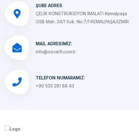
ÇELİK KONSTRÜKSİYON İMALATI Kemalpaşa
OSB Mah. 24/1 Sok. No:7/1 KEMALPAŞA/İZMİR
MAIL ADRESIMIZ:
info@ozverfi.com.tr
TELEFON NUMARAMIZ:
+90 533 281 88 43
1992 yılında çimento fabrikarının tüm ihtiyaçlarını karşılamak