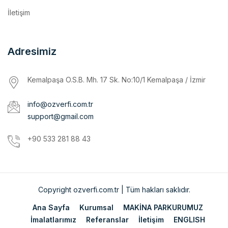
Adresimiz
Kemalpaşa O.S.B. Mh. 17 Sk. No:10/1 Kemalpaşa / İzmir
info@ozverfi.com.tr
support@gmail.com
+90 533 281 88 43
Copyright ozverfi.com.tr | Tüm hakları saklıdır.
Ana Sayfa
Kurumsal
MAKİNA PARKURUMUZ
İmalatlarımız
Referanslar
İletişim
ENGLISH