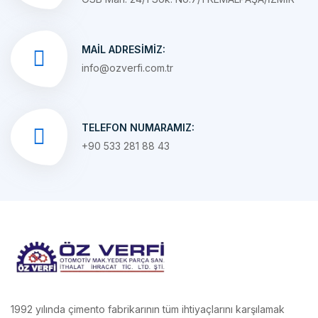
MAIL ADRESIMIZ:
info@ozverfi.com.tr
TELEFON NUMARAMIZ:
+90 533 281 88 43
1992 yılında çimento fabrikarının tüm ihtiyaçlarını karşılamak
amacı ile izmirde kurulan özverfi bugün sektörününün önde
gelen firmalarındandır.