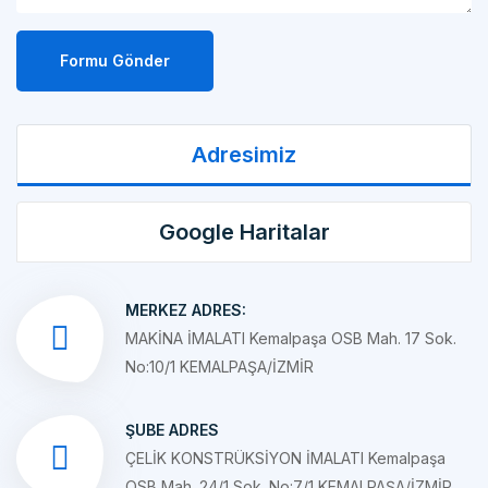
Formu Gönder
Adresimiz
Google Haritalar
MERKEZ ADRES:
MAKİNA İMALATI Kemalpaşa OSB Mah. 17 Sok.
No:10/1 KEMALPAŞA/İZMİR
ŞUBE ADRES
ÇELİK KONSTRÜKSİYON İMALATI Kemalpaşa
OSB Mah. 24/1 Sok. No:7/1 KEMALPAŞA/İZMİR