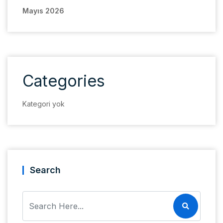
Mayıs 2026
Categories
Kategori yok
Search