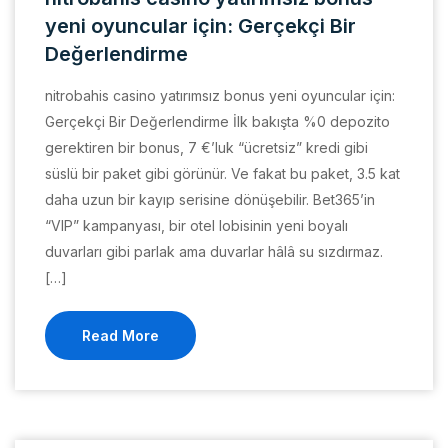
yeni oyuncular için: Gerçekçi Bir
Değerlendirme
nitrobahis casino yatırımsız bonus yeni oyuncular için:
Gerçekçi Bir Değerlendirme İlk bakışta %0 depozito
gerektiren bir bonus, 7 €’luk “ücretsiz” kredi gibi
süslü bir paket gibi görünür. Ve fakat bu paket, 3.5 kat
daha uzun bir kayıp serisine dönüşebilir. Bet365’in
“VIP” kampanyası, bir otel lobisinin yeni boyalı
duvarları gibi parlak ama duvarlar hâlâ su sızdırmaz.
[…]
Read More