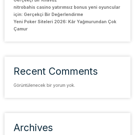
nitrobahis casino yatırımsız bonus yeni oyuncular
için: Gerçekçi Bir Değerlendirme
Yeni Poker Siteleri 2026: Kâr Yağmurundan Çok
Çamur
Recent Comments
Görüntülenecek bir yorum yok.
Archives