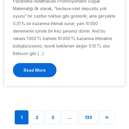
Pazarlama Aldatmacası Promosyonların Soğuk
Matematiği İlk olarak, “bedava rulet depozito yok
oyunu” bir cazibe noktası gibi gösterilir, ama gerçekte
0,01 % bir kazanma ihtimali sunar; yani 10 000
denemenin içinde bir kez şansınız döner. And bu
rakamı 1 000 TL bahiste 10 000 TL kazanma ihtimaline
bölüştürürseniz, teorik beklenen değer 0,10 TL olur.
Betsson gibi […]
Read More
1
2
3
…
133