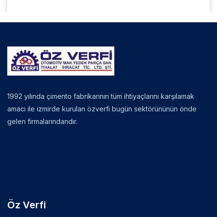
1992 yılında çimento fabrikarının tüm ihtiyaçlarını karşılamak
amacı ile izmirde kurulan özverfi bugün sektörününün önde
gelen firmalarındandır.
Öz Verfi