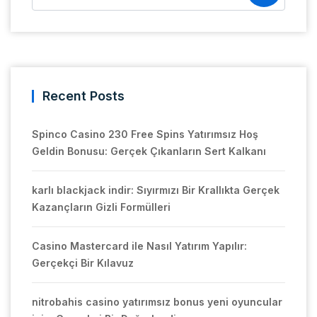
Recent Posts
Spinco Casino 230 Free Spins Yatırımsız Hoş
Geldin Bonusu: Gerçek Çıkanların Sert Kalkanı
karlı blackjack indir: Sıyırmızı Bir Krallıkta Gerçek
Kazançların Gizli Formülleri
Casino Mastercard ile Nasıl Yatırım Yapılır:
Gerçekçi Bir Kılavuz
nitrobahis casino yatırımsız bonus yeni oyuncular