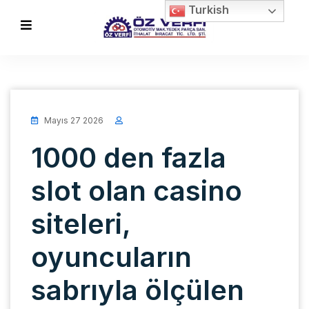
Turkish
Mayıs 27 2026
1000 den fazla
slot olan casino
siteleri,
oyuncuların
sabrıyla ölçülen