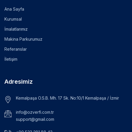
Ana Sayfa
Kurumsal
İmalatlarımız
Makina Parkurumuz
Referanslar
İletişim
Adresimiz
Kemalpaşa O.S.B. Mh. 17 Sk. No:10/1 Kemalpaşa / İzmir
info@ozverfi.com.tr
support@gmail.com