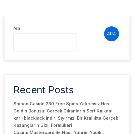
Ara
ARA
Recent Posts
Spinco Casino 230 Free Spins Yatırımsız Hoş
Geldin Bonusu: Gerçek Çıkanların Sert Kalkanı
karlı blackjack indir: Sıyırmızı Bir Krallıkta Gerçek
Kazançların Gizli Formülleri
Casino Mastercard ile Nasıl Yatırım Yapılır: