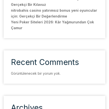
Gerçekçi Bir Kılavuz
nitrobahis casino yatırımsız bonus yeni oyuncular
için: Gerçekçi Bir Değerlendirme
Yeni Poker Siteleri 2026: Kâr Yağmurundan Çok
Çamur
Recent Comments
Görüntülenecek bir yorum yok.
Archives