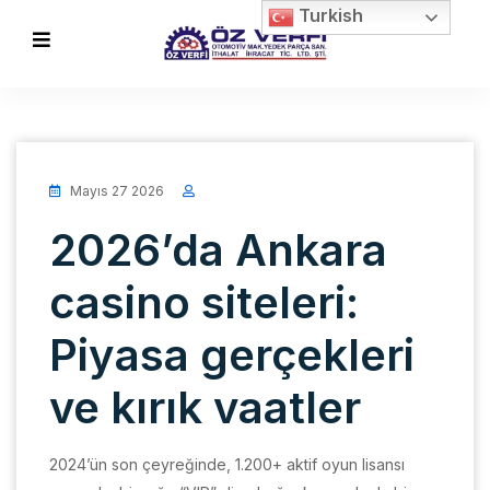
Turkish
Mayıs 27 2026
2026’da Ankara
casino siteleri:
Piyasa gerçekleri
ve kırık vaatler
2024’ün son çeyreğinde, 1.200+ aktif oyun lisansı