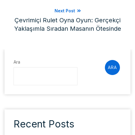
Next Post
Çevrimiçi Rulet Oyna Oyun: Gerçekçi
Yaklaşımla Sıradan Masanın Ötesinde
Ara
ARA
Recent Posts