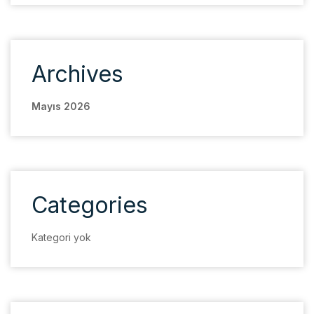
Archives
Mayıs 2026
Categories
Kategori yok