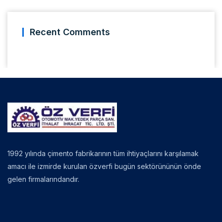
Recent Comments
1992 yılında çimento fabrikarının tüm ihtiyaçlarını karşılamak
amacı ile izmirde kurulan özverfi bugün sektörününün önde
gelen firmalarındandır.