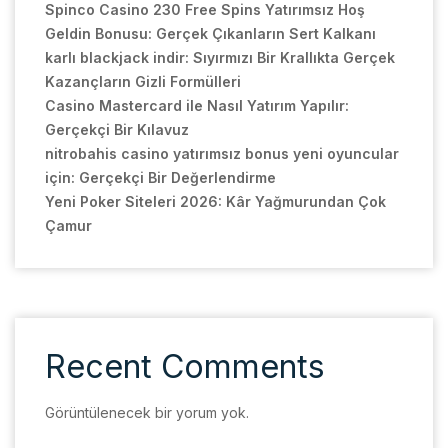
Spinco Casino 230 Free Spins Yatırımsız Hoş
Geldin Bonusu: Gerçek Çıkanların Sert Kalkanı
karlı blackjack indir: Sıyırmızı Bir Krallıkta Gerçek
Kazançların Gizli Formülleri
Casino Mastercard ile Nasıl Yatırım Yapılır:
Gerçekçi Bir Kılavuz
nitrobahis casino yatırımsız bonus yeni oyuncular
için: Gerçekçi Bir Değerlendirme
Yeni Poker Siteleri 2026: Kâr Yağmurundan Çok
Çamur
Recent Comments
Görüntülenecek bir yorum yok.