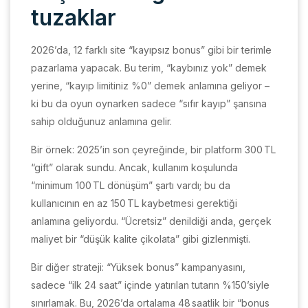
tuzaklar
2026’da, 12 farklı site “kayıpsız bonus” gibi bir terimle
pazarlama yapacak. Bu terim, “kaybınız yok” demek
yerine, “kayıp limitiniz %0” demek anlamına geliyor –
ki bu da oyun oynarken sadece “sıfır kayıp” şansına
sahip olduğunuz anlamına gelir.
Bir örnek: 2025’in son çeyreğinde, bir platform 300 TL
“gift” olarak sundu. Ancak, kullanım koşulunda
“minimum 100 TL dönüşüm” şartı vardı; bu da
kullanıcının en az 150 TL kaybetmesi gerektiği
anlamına geliyordu. “Ücretsiz” denildiği anda, gerçek
maliyet bir “düşük kalite çikolata” gibi gizlenmişti.
Bir diğer strateji: “Yüksek bonus” kampanyasını,
sadece “ilk 24 saat” içinde yatırılan tutarın %150’siyle
sınırlamak. Bu, 2026’da ortalama 48 saatlik bir “bonus