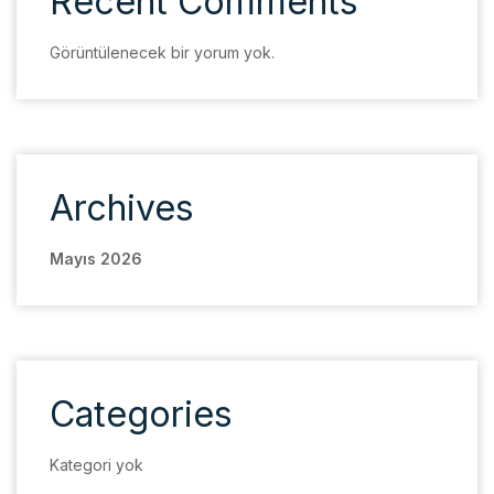
Recent Comments
Görüntülenecek bir yorum yok.
Archives
Mayıs 2026
Categories
Kategori yok