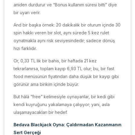
aniden durdurur ve “Bonus kullanım süresi bitti” diye
bir uyarı verir.
And bir başka örnek: 20 dakikalık bir oturum içinde 30
spin hakkı veren bir slot, aynı sürede 5 kez rulet
oynatmakla aynı risk seviyesindedir; sadece dönüş
hızı farklıdır.
Or, 0,33 TL lik bir bahis, bir haftada 21 kez
tekrarlanırsa, toplam kayıp 6,93 TL olur; bu, bir fast
food menüsünün fiyatından daha düşük bir kayıp gibi
görünür ama birikim içinde büyür.
But hâlâ “free” kelimesiyle oynayanlar, bir kedi gibi
kendi kuyruğunu yakalamaya çalışıyor; yani, asla
ulaşamayacakları bir hedef.
Bedava Blackjack Oyna: Çaldırmadan Kazanmanın
Sert Gerçeği