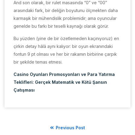
And son olarak, bir rulet masasında “0” ve “00”
arasındaki fark, bir deliğin boyutunu ölçmekten daha
karmaşık bir mühendislik problemidir; ama oyuncular
genelde bu farkı bir teselli kaynağı olarak görür.
Bu yüzden (yine de bir özetlemeden kaçınıyoruz) en
çirkin detay hâlâ aynı kalıyor: bir oyun ekranındaki
fontun 9 pt olması ve her bir rakamın birbirine çarpık
bir şekilde temas etmesi.
Casino Oyunları Promosyonları ve Para Yatırma
Teklifleri: Gerçek Matematik ve Kötü Şansın
Çatışması
Previous Post