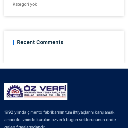
Kategori yok
Recent Comments
1992 yılında çimento fabrikarının tüm ihtiyaçlarını karşılamak
amacı ile izmirde kurulan özverfi bugün sektörününün önde
gelen firmalarındandır.