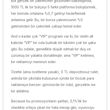
But gerçek bir yatırımcının gözünden bakıldığında,
1000 TL lik bir bütçeyi 5 farklı platforma bölüştürmek,
her birinde ortalama %0,7 getiriyi hedeflemek
anlamına gelir. Bu, bir borsa yatırımcısının %5
getirisinden bir çekirdek çabayı temsil eder.
And o kadar çok “VIP” programı var ki, bir otelin alt
katında “VIP” bir oda bulmak bir lüksten çok bir şaka
gibi. Bu odalar, genellikle düşük ısıtmalı bir duş ve
çürümüş bir yatakla donatılmıştır; ama “VIP” kelimesi,
bir reklamcıyı memnun eder.
Özetle (ama özetleme yasak), 0 TL depozitosuz rulet,
aslında bir çikolata kutusunun içinde bir bozuk para
saklamaya benzer: görünürde bir ödül, gerçekte ise
bir aldatma.
Because bu promosyonların şartları, 0,1%’lik bir
olasılıkla ortaya çıkan bir hata mesajı gibi, oyuncuyu