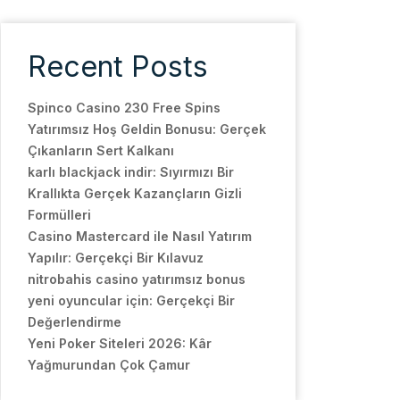
Recent Posts
Spinco Casino 230 Free Spins
Yatırımsız Hoş Geldin Bonusu: Gerçek
Çıkanların Sert Kalkanı
karlı blackjack indir: Sıyırmızı Bir
Krallıkta Gerçek Kazançların Gizli
Formülleri
Casino Mastercard ile Nasıl Yatırım
Yapılır: Gerçekçi Bir Kılavuz
nitrobahis casino yatırımsız bonus
yeni oyuncular için: Gerçekçi Bir
Değerlendirme
Yeni Poker Siteleri 2026: Kâr
Yağmurundan Çok Çamur