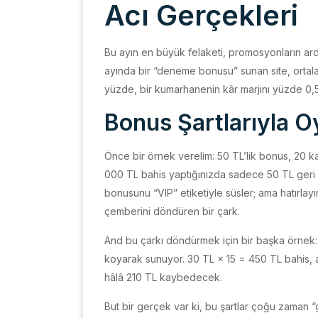
Acı Gerçekleri
Bu ayın en büyük felaketi, promosyonların ard
ayında bir “deneme bonusu” sunan site, orta
yüzde, bir kumarhanenin kâr marjını yüzde 0,5’
Bonus Şartlarıyla 
Önce bir örnek verelim: 50 TL’lik bonus, 20 ka
000 TL bahis yaptığınızda sadece 50 TL geri 
bonusunu “VIP” etiketiyle süsler; ama hatırlay
çemberini döndüren bir çark.
And bu çarkı döndürmek için bir başka örnek: Wi
koyarak sunuyor. 30 TL × 15 = 450 TL bahis,
hâlâ 210 TL kaybedecek.
But bir gerçek var ki, bu şartlar çoğu zaman “