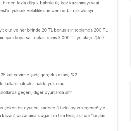
ri, birden fazla düşük bahisle üç kez kazanmayı vaat
’in yüksek volatilitesine benzer bir risk almayı
ayıt olur ve her birinde 20 TL bonus alır; toplamda 200 TL
me şartı koyarsa, toplam bahis 3 000 TL’ye ulaşır. Çıktı?
L, 25 kat çevirme şartı; gerçek kazanç %2.
 kullanılmalı; aksi halde yok olur.
otlarda geçerli; diğer oyunlarda sıfır.
nus çeken bir oyuncu, sadece 3 farklı oyun seçeneğiyle
ıda kazan” pazarlama sloganının tam tersi; aslında “seçkin