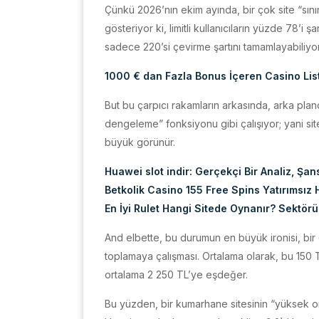
Çünkü 2026’nın ekim ayında, bir çok site “sını
gösteriyor ki, limitli kullanıcıların yüzde 78’i 
sadece 220’si çevirme şartını tamamlayabiliyor
1000 € dan Fazla Bonus İçeren Casino Lis
But bu çarpıcı rakamların arkasında, arka pland
dengeleme” fonksiyonu gibi çalışıyor; yani s
büyük görünür.
Huawei slot indir: Gerçekçi Bir Analiz, Şa
Betkolik Casino 155 Free Spins Yatırımsız 
En İyi Rulet Hangi Sitede Oynanır? Sektör
And elbette, bu durumun en büyük ironisi, bi
toplamaya çalışması. Ortalama olarak, bu 150 
ortalama 2 250 TL’ye eşdeğer.
Bu yüzden, bir kumarhane sitesinin “yüksek o