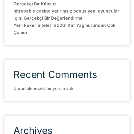
Gerçekçi Bir Kılavuz
nitrobahis casino yatırımsız bonus yeni oyuncular
için: Gerçekçi Bir Değerlendirme
Yeni Poker Siteleri 2026: Kâr Yağmurundan Çok
Çamur
Recent Comments
Görüntülenecek bir yorum yok.
Archives