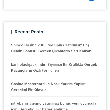
Recent Posts
Spinco Casino 230 Free Spins Yatırımsız Hoş
Geldin Bonusu: Gerçek Çıkanların Sert Kalkanı
karlı blackjack indir: Sıyırmızı Bir Krallıkta Gerçek
Kazançların Gizli Formülleri
Casino Mastercard ile Nasıl Yatırım Yapılır:
Gerçekçi Bir Kılavuz
nitrobahis casino yatırımsız bonus yeni oyuncular
için: Gerçekçi Bir Değerlendirme