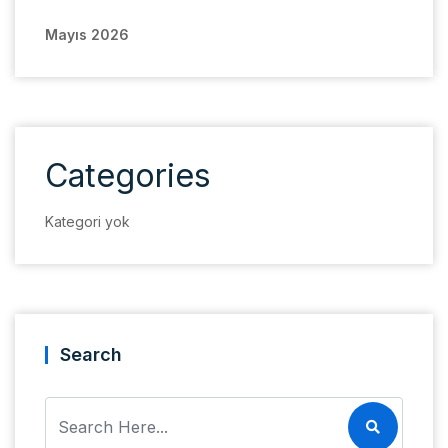
Mayıs 2026
Categories
Kategori yok
Search