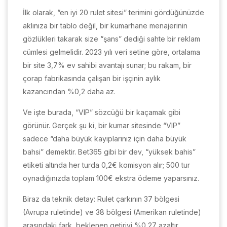
İlk olarak, “en iyi 20 rulet sitesi” terimini gördüğünüzde
aklınıza bir tablo değil, bir kumarhane menajerinin
gözlükleri takarak size “şans” dediği sahte bir reklam
cümlesi gelmelidir. 2023 yılı veri setine göre, ortalama
bir site 3,7% ev sahibi avantajı sunar; bu rakam, bir
çorap fabrikasında çalışan bir işçinin aylık
kazancından %0,2 daha az.
Ve işte burada, “VIP” sözcüğü bir kaçamak gibi
görünür. Gerçek şu ki, bir kumar sitesinde “VIP”
sadece “daha büyük kayıplarınız için daha büyük
bahsi” demektir. Bet365 gibi bir dev, “yüksek bahis”
etiketi altında her turda 0,2€ komisyon alır; 500 tur
oynadığınızda toplam 100€ ekstra ödeme yaparsınız.
Biraz da teknik detay: Rulet çarkının 37 bölgesi
(Avrupa ruletinde) ve 38 bölgesi (Amerikan ruletinde)
arasındaki fark, beklenen getiriyi %0,27 azaltır.