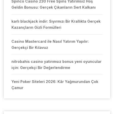
Spinco Casino 230 Free Spins Yatırımsız Hoş
Geldin Bonusu: Gerçek Çıkanların Sert Kalkanı
karlı blackjack indir: Sıyırmızı Bir Krallıkta Gerçek
Kazançların Gizli Formülleri
Casino Mastercard ile Nasıl Yatırım Yapılır:
Gerçekçi Bir Kılavuz
nitrobahis casino yatırımsız bonus yeni oyuncular
için: Gerçekçi Bir Değerlendirme
Yeni Poker Siteleri 2026: Kâr Yağmurundan Çok
Çamur