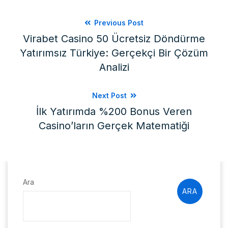
Previous Post
Virabet Casino 50 Ücretsiz Döndürme
Yatırımsız Türkiye: Gerçekçi Bir Çözüm
Analizi
Next Post
İlk Yatırımda %200 Bonus Veren
Casino’ların Gerçek Matematiği
Ara
ARA