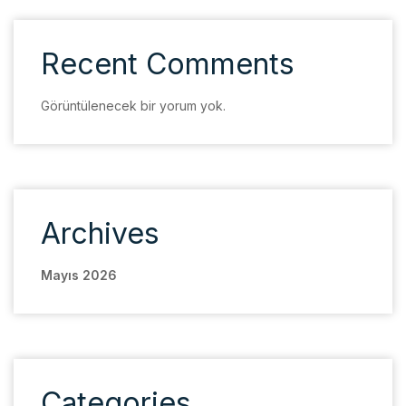
Recent Comments
Görüntülenecek bir yorum yok.
Archives
Mayıs 2026
Categories