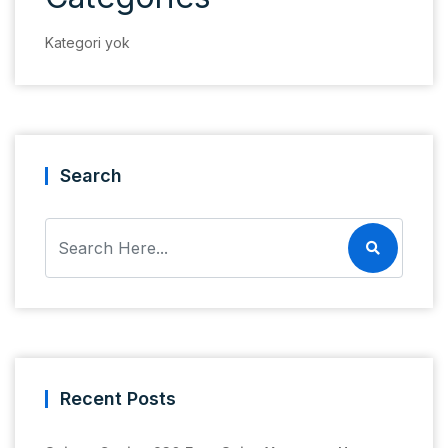
Kategori yok
Search
Recent Posts