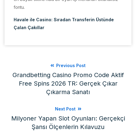
fontu.
Havale ile Casino: Sıradan Transferin Üstünde
Çalan Çakıllar
Previous Post
Grandbetting Casino Promo Code Aktif
Free Spins 2026 TR: Gerçek Çıkar
Çıkarma Sanatı
Next Post
Milyoner Yapan Slot Oyunları: Gerçekçi
Şansı Ölçenlerin Kılavuzu