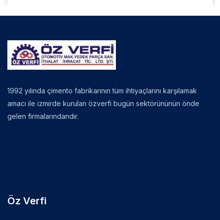
1992 yılında çimento fabrikarının tüm ihtiyaçlarını karşılamak
amacı ile izmirde kurulan özverfi bugün sektörününün önde
gelen firmalarındandır.
Öz Verfi