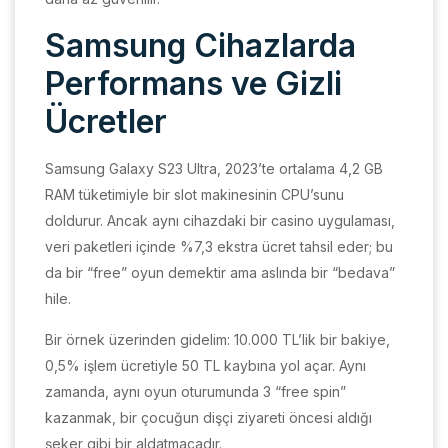
Samsung Cihazlarda
Performans ve Gizli
Ücretler
Samsung Galaxy S23 Ultra, 2023’te ortalama 4,2 GB
RAM tüketimiyle bir slot makinesinin CPU’sunu
doldurur. Ancak aynı cihazdaki bir casino uygulaması,
veri paketleri içinde %7,3 ekstra ücret tahsil eder; bu
da bir “free” oyun demektir ama aslında bir “bedava”
hile.
Bir örnek üzerinden gidelim: 10.000 TL’lik bir bakiye,
0,5% işlem ücretiyle 50 TL kaybına yol açar. Aynı
zamanda, aynı oyun oturumunda 3 “free spin”
kazanmak, bir çocuğun dişçi ziyareti öncesi aldığı
şeker gibi bir aldatmacadır.