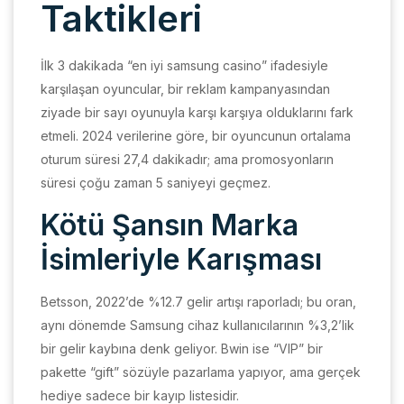
Taktikleri
İlk 3 dakikada “en iyi samsung casino” ifadesiyle
karşılaşan oyuncular, bir reklam kampanyasından
ziyade bir sayı oyunuyla karşı karşıya olduklarını fark
etmeli. 2024 verilerine göre, bir oyuncunun ortalama
oturum süresi 27,4 dakikadır; ama promosyonların
süresi çoğu zaman 5 saniyeyi geçmez.
Kötü Şansın Marka
İsimleriyle Karışması
Betsson, 2022’de %12.7 gelir artışı raporladı; bu oran,
aynı dönemde Samsung cihaz kullanıcılarının %3,2’lik
bir gelir kaybına denk geliyor. Bwin ise “VIP” bir
pakette “gift” sözüyle pazarlama yapıyor, ama gerçek
hediye sadece bir kayıp listesidir.