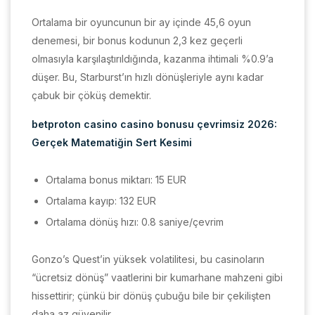
Ortalama bir oyuncunun bir ay içinde 45,6 oyun
denemesi, bir bonus kodunun 2,3 kez geçerli
olmasıyla karşılaştırıldığında, kazanma ihtimali %0.9’a
düşer. Bu, Starburst’ın hızlı dönüşleriyle aynı kadar
çabuk bir çöküş demektir.
betproton casino casino bonusu çevrimsiz 2026:
Gerçek Matematiğin Sert Kesimi
Ortalama bonus miktarı: 15 EUR
Ortalama kayıp: 132 EUR
Ortalama dönüş hızı: 0.8 saniye/çevrim
Gonzo’s Quest’in yüksek volatilitesi, bu casinoların
“ücretsiz dönüş” vaatlerini bir kumarhane mahzeni gibi
hissettirir; çünkü bir dönüş çubuğu bile bir çekilişten
daha az güvenilir.