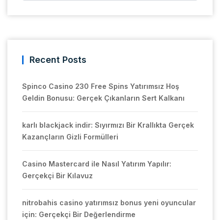
Recent Posts
Spinco Casino 230 Free Spins Yatırımsız Hoş
Geldin Bonusu: Gerçek Çıkanların Sert Kalkanı
karlı blackjack indir: Sıyırmızı Bir Krallıkta Gerçek
Kazançların Gizli Formülleri
Casino Mastercard ile Nasıl Yatırım Yapılır:
Gerçekçi Bir Kılavuz
nitrobahis casino yatırımsız bonus yeni oyuncular
için: Gerçekçi Bir Değerlendirme