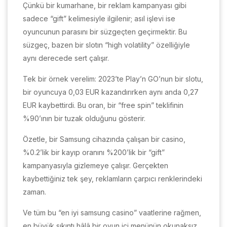
Çünkü bir kumarhane, bir reklam kampanyası gibi
sadece “gift” kelimesiyle ilgilenir; asıl işlevi ise
oyuncunun parasını bir süzgeçten geçirmektir. Bu
süzgeç, bazen bir slotın “high volatility” özelliğiyle
aynı derecede sert çalışır.
Tek bir örnek verelim: 2023’te Play’n GO’nun bir slotu,
bir oyuncuya 0,03 EUR kazandırırken aynı anda 0,27
EUR kaybettirdi. Bu oran, bir “free spin” teklifinin
%90’ının bir tuzak olduğunu gösterir.
Özetle, bir Samsung cihazında çalışan bir casino,
%0.2’lik bir kayıp oranını %200’lik bir “gift”
kampanyasıyla gizlemeye çalışır. Gerçekten
kaybettiğiniz tek şey, reklamların çarpıcı renklerindeki
zaman.
Ve tüm bu “en iyi samsung casino” vaatlerine rağmen,
en büyük sıkıntı hâlâ bir oyun içi menünün okunaksız