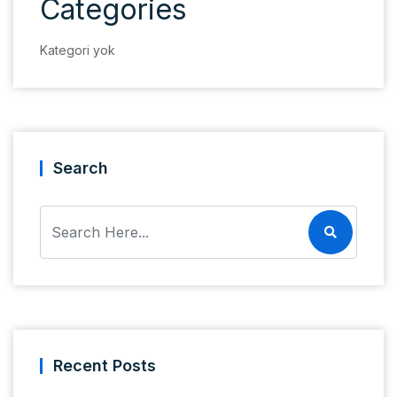
Categories
Kategori yok
Search
Recent Posts