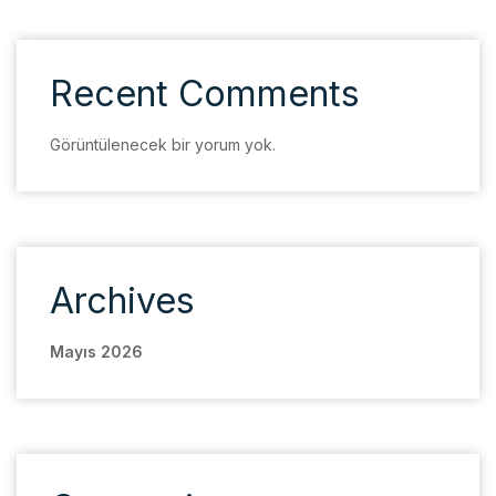
Recent Comments
Görüntülenecek bir yorum yok.
Archives
Mayıs 2026