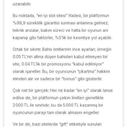
uzanabilir.
Bu noktada, “en iyi slot sitesi” ifadesi, bir platformun
%99,9 süreklilik garantisi sunması anlamına gelmez;
teknik arızalar, bakım süreci ve hatta bir oyunun ani
kapanışı gibi faktörler, %5’lik bir kesintiye yol açabilir.
Ortak bir sıkıntı: Bahis limitlerinin ince ayarları; örneğin
0.05 TL’nin altına düşen bahisleri kabul etmeyen bir
site, 0.04 TL’lik bir promosyonu “kabul edilmiyor”
olarak işaretler. Bu, bir oyuncunun “çıkartma” hakkını
elinden alır ve sadece bir “bonus” gibi gösterilir.
Çok net bir gerçek: Her ne kadar “en iyi” olarak lanse
edilse de, bir platformun çekim limitleri genellikle
2 000 TL ile sınırlıdır; bu da 5 000 TL kazanmış bir
oyuncunun parayı tam olarak almasını engeller.
Ve bir de, bazı sitelerde “gift” etiketiyle sunulan