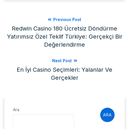
Previous Post
Redwin Casino 180 Ücretsiz Döndürme
Yatırımsız Özel Teklif Türkiye: Gerçekçi Bir
Değerlendirme
Next Post
En İyi Casino Seçimleri: Yalanlar Ve
Gerçekler
Ara
ARA