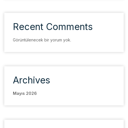
Recent Comments
Görüntülenecek bir yorum yok.
Archives
Mayıs 2026