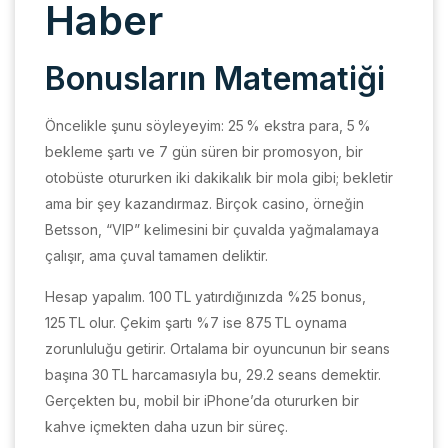
Haber
Bonusların Matematiği
Öncelikle şunu söyleyeyim: 25 % ekstra para, 5 %
bekleme şartı ve 7 gün süren bir promosyon, bir
otobüste otururken iki dakikalık bir mola gibi; bekletir
ama bir şey kazandırmaz. Birçok casino, örneğin
Betsson, “VIP” kelimesini bir çuvalda yağmalamaya
çalışır, ama çuval tamamen deliktir.
Hesap yapalım. 100 TL yatırdığınızda %25 bonus,
125 TL olur. Çekim şartı %7 ise 875 TL oynama
zorunluluğu getirir. Ortalama bir oyuncunun bir seans
başına 30 TL harcamasıyla bu, 29.2 seans demektir.
Gerçekten bu, mobil bir iPhone’da otururken bir
kahve içmekten daha uzun bir süreç.