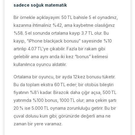
sadece soğuk matematik
Bir örnekle açıklayayım: 50 TL bahisle 5 el oynadınız,
kazanma ihtimaliniz %42, ama kaybetme olasılığınız
%58. 5 el sonunda ortalama kayıp 3.7 TL olur. Bu
kayıp, “iPhone blackjack bonusu” sayesinde %10
artırılıp 4.07 TL’ye çıkabilir. Fazla bir rakam gibi
gelebilir ama aynı anda iki kez “bonus” kelimesi
kullanılınca oyuncu aldatılır.
Ortalama bir oyuncu, bir ayda 12 kez bonusu tüketir.
Bu da toplam ekstra 60 TL eder; bir otobüs bileştiri
fiyatının %8’i kadar. Birazcık daha çığır açsa, 500 TL
yatırımda %100 bonus, 1000 TL olur; ama çekim şartı
20 % ise 5.000 TL oynama zorunluluğu getirir. Bu bir
çuval dolusu kum gibi; görünürde değerli ama ne
zaman bir yere varamaz.