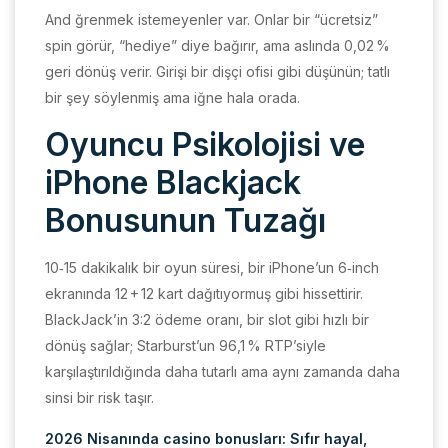
And ğrenmek istemeyenler var. Onlar bir “ücretsiz”
spin görür, “hediye” diye bağırır, ama aslında 0,02 %
geri dönüş verir. Girişi bir dişçi ofisi gibi düşünün; tatlı
bir şey söylenmiş ama iğne hala orada.
Oyuncu Psikolojisi ve
iPhone Blackjack
Bonusunun Tuzağı
10‑15 dakikalık bir oyun süresi, bir iPhone’un 6‑inch
ekranında 12 + 12 kart dağıtıyormuş gibi hissettirir.
BlackJack’in 3:2 ödeme oranı, bir slot gibi hızlı bir
dönüş sağlar; Starburst’un 96,1 % RTP’siyle
karşılaştırıldığında daha tutarlı ama aynı zamanda daha
sinsi bir risk taşır.
2026 Nisanında casino bonusları: Sıfır hayal,