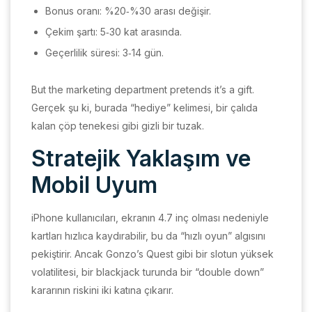
Bonus oranı: %20‑%30 arası değişir.
Çekim şartı: 5‑30 kat arasında.
Geçerlilik süresi: 3‑14 gün.
But the marketing department pretends it’s a gift.
Gerçek şu ki, burada “hediye” kelimesi, bir çalıda
kalan çöp tenekesi gibi gizli bir tuzak.
Stratejik Yaklaşım ve
Mobil Uyum
iPhone kullanıcıları, ekranın 4.7 inç olması nedeniyle
kartları hızlıca kaydırabilir, bu da “hızlı oyun” algısını
pekiştirir. Ancak Gonzo’s Quest gibi bir slotun yüksek
volatilitesi, bir blackjack turunda bir “double down”
kararının riskini iki katına çıkarır.