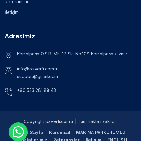
Referanslar
İletişim
Adresimiz
Kemalpaşa O.S.B. Mh. 17 Sk. No:10/1 Kemalpaşa / İzmir
info@ozverfi.com.tr
support@gmail.com
+90 533 281 88 43
Copyright ozverfi.com.tr | Tüm hakları saklıdır.
Ana Sayfa
Kurumsal
MAKİNA PARKURUMUZ
İmalatlarımız
Referanslar
İletişim
ENGLISH