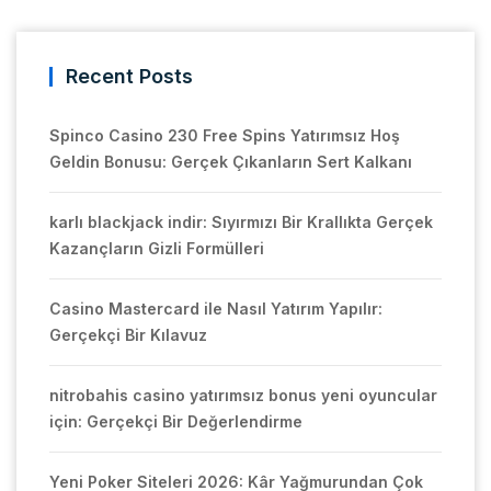
Recent Posts
Spinco Casino 230 Free Spins Yatırımsız Hoş
Geldin Bonusu: Gerçek Çıkanların Sert Kalkanı
karlı blackjack indir: Sıyırmızı Bir Krallıkta Gerçek
Kazançların Gizli Formülleri
Casino Mastercard ile Nasıl Yatırım Yapılır:
Gerçekçi Bir Kılavuz
nitrobahis casino yatırımsız bonus yeni oyuncular
için: Gerçekçi Bir Değerlendirme
Yeni Poker Siteleri 2026: Kâr Yağmurundan Çok