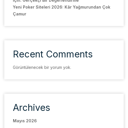
için: Gerçekçi Bir Değerlendirme
Yeni Poker Siteleri 2026: Kâr Yağmurundan Çok
Çamur
Recent Comments
Görüntülenecek bir yorum yok.
Archives
Mayıs 2026