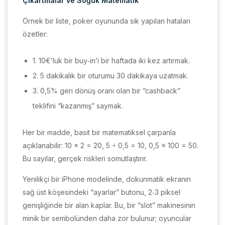
Çıkartmalar ve Soğuk Matematik
Örnek bir liste, poker oyununda sık yapılan hataları
özetler:
1. 10€’luk bir buy‑in’i bir haftada iki kez artırmak.
2. 5 dakikalık bir oturumu 30 dakikaya uzatmak.
3. 0,5% geri dönüş oranı olan bir “cashback”
teklifini “kazanmış” saymak.
Her bir madde, basit bir matematiksel çarpanla
açıklanabilir: 10 × 2 = 20, 5 ÷ 0,5 = 10, 0,5 × 100 = 50.
Bu sayılar, gerçek riskleri somutlaştırır.
Yenilikçi bir iPhone modelinde, dokunmatik ekranın
sağ üst köşesindeki “ayarlar” butonu, 2‑3 piksel
genişliğinde bir alan kaplar. Bu, bir “slot” makinesinin
minik bir sembolünden daha zor bulunur; oyuncular